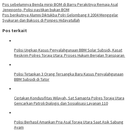
Pos sebelumnya
Benda mirip BOM di Barru Perakitnya Remaja Asal
Jeneponto, Polisi pastikan bukan BOM
Pos berikutnya
Alumni Diktukba Polri Gelombang II 2004 Menggelar
Syukuran dan Baksos di Ponpes Hidayatullah
Pos terkait
Polisi Ungkap Kasus Penyalahgunaan BBM Solar Subsidi, Kasat
Reskrim Polres Toraja Utara: Proses Hukum Berjalan Transparan
Polisi Tetapkan 3 Orang Tersangka Baru Kasus Penyalahgunaan
BBM Subsidi di Tator
Ciptakan Kondusifitas Wilayah, Sat Samapta Polres Toraja Utara
Gencarkan Patroli Dialogis dan Sosialisasi Layanan 110
Polisi Berhasil Amankan Pria Asal Toraja Utara Saat Asik Sabung
Ayam