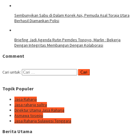
Sembunyikan Sabu di Dalam Korek Api, Pemuda Asal Toraja Utara
Berhasil Diamankan Polisi
Briefing Jadi Agenda Rutin Pemdes Topoyo, Marlin : Bekerja
Dengan Integritas Membangun Dengan Kolaborasi
Comment
Cari untuk:
Topik Populer
Jasa Raharja
Jasa raharja sultra
Direktur Utama Jasa Raharja
Asmawa tosepu
Jasa Raharja Sulawesi Tenggara
Berita Utama