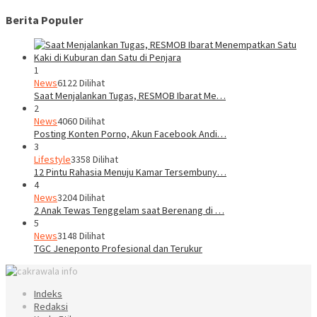
Berita Populer
1
News
6122 Dilihat
Saat Menjalankan Tugas, RESMOB Ibarat Me…
2
News
4060 Dilihat
Posting Konten Porno, Akun Facebook Andi…
3
Lifestyle
3358 Dilihat
12 Pintu Rahasia Menuju Kamar Tersembuny…
4
News
3204 Dilihat
2 Anak Tewas Tenggelam saat Berenang di …
5
News
3148 Dilihat
TGC Jeneponto Profesional dan Terukur
Indeks
Redaksi