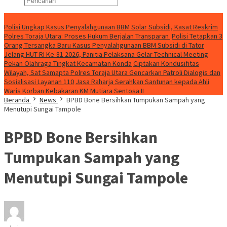
Konten Spesial
Polisi Ungkap Kasus Penyalahgunaan BBM Solar Subsidi, Kasat Reskrim
Polres Toraja Utara: Proses Hukum Berjalan Transparan
Polisi Tetapkan 3
Orang Tersangka Baru Kasus Penyalahgunaan BBM Subsidi di Tator
Jelang HUT RI Ke-81 2026, Panitia Pelaksana Gelar Technical Meeting
Pekan Olahraga Tingkat Kecamatan Konda
Ciptakan Kondusifitas
Wilayah, Sat Samapta Polres Toraja Utara Gencarkan Patroli Dialogis dan
Sosialisasi Layanan 110
Jasa Raharja Serahkan Santunan kepada Ahli
Waris Korban Kebakaran KM Mutiara Sentosa II
Beranda
News
BPBD Bone Bersihkan Tumpukan Sampah yang
Menutupi Sungai Tampole
BPBD Bone Bersihkan
Tumpukan Sampah yang
Menutupi Sungai Tampole