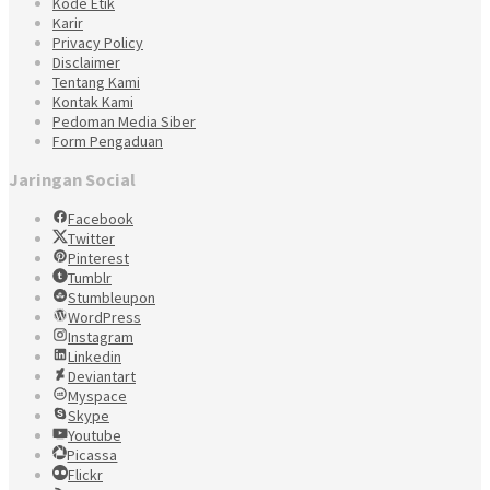
Kode Etik
Karir
Privacy Policy
Disclaimer
Tentang Kami
Kontak Kami
Pedoman Media Siber
Form Pengaduan
Jaringan Social
Facebook
Twitter
Pinterest
Tumblr
Stumbleupon
WordPress
Instagram
Linkedin
Deviantart
Myspace
Skype
Youtube
Picassa
Flickr