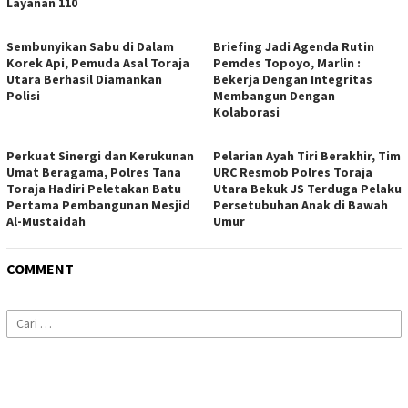
Layanan 110
Sembunyikan Sabu di Dalam
Briefing Jadi Agenda Rutin
Korek Api, Pemuda Asal Toraja
Pemdes Topoyo, Marlin :
Utara Berhasil Diamankan
Bekerja Dengan Integritas
Polisi
Membangun Dengan
Kolaborasi
Perkuat Sinergi dan Kerukunan
Pelarian Ayah Tiri Berakhir, Tim
Umat Beragama, Polres Tana
URC Resmob Polres Toraja
Toraja Hadiri Peletakan Batu
Utara Bekuk JS Terduga Pelaku
Pertama Pembangunan Mesjid
Persetubuhan Anak di Bawah
Al-Mustaidah
Umur
COMMENT
Cari
untuk: