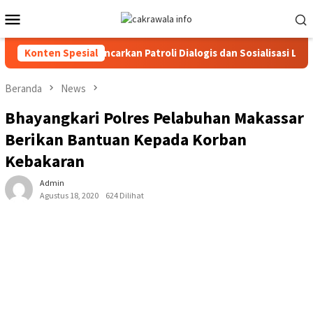
Loncat
Menu
ke
Mobile
konten
oraja Utara Gencarkan Patroli Dialogis dan Sosialisasi Layanan 1
Konten Spesial
Beranda
News
Bhayangkari Polres Pelabuhan Makassar
Berikan Bantuan Kepada Korban
Kebakaran
Admin
Agustus 18, 2020
624 Dilihat