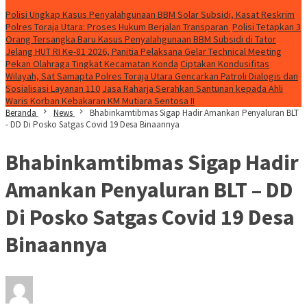
Konten Spesial
Polisi Ungkap Kasus Penyalahgunaan BBM Solar Subsidi, Kasat Reskrim
Polres Toraja Utara: Proses Hukum Berjalan Transparan
Polisi Tetapkan 3
Orang Tersangka Baru Kasus Penyalahgunaan BBM Subsidi di Tator
Jelang HUT RI Ke-81 2026, Panitia Pelaksana Gelar Technical Meeting
Pekan Olahraga Tingkat Kecamatan Konda
Ciptakan Kondusifitas
Wilayah, Sat Samapta Polres Toraja Utara Gencarkan Patroli Dialogis dan
Sosialisasi Layanan 110
Jasa Raharja Serahkan Santunan kepada Ahli
Waris Korban Kebakaran KM Mutiara Sentosa II
Beranda
News
Bhabinkamtibmas Sigap Hadir Amankan Penyaluran BLT
- DD Di Posko Satgas Covid 19 Desa Binaannya
Bhabinkamtibmas Sigap Hadir
Amankan Penyaluran BLT – DD
Di Posko Satgas Covid 19 Desa
Binaannya