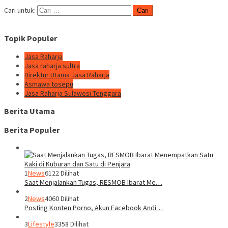
Cari untuk:
Topik Populer
Jasa Raharja
Jasa raharja sultra
Direktur Utama Jasa Raharja
Asmawa tosepu
Jasa Raharja Sulawesi Tenggara
Berita Utama
Berita Populer
1
News
6122 Dilihat
Saat Menjalankan Tugas, RESMOB Ibarat Me…
2
News
4060 Dilihat
Posting Konten Porno, Akun Facebook Andi…
3
Lifestyle
3358 Dilihat