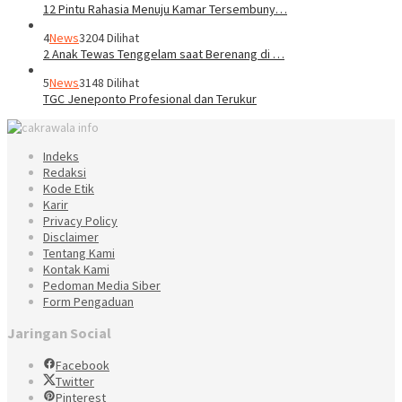
12 Pintu Rahasia Menuju Kamar Tersembuny…
4
News
3204 Dilihat
2 Anak Tewas Tenggelam saat Berenang di …
5
News
3148 Dilihat
TGC Jeneponto Profesional dan Terukur
Indeks
Redaksi
Kode Etik
Karir
Privacy Policy
Disclaimer
Tentang Kami
Kontak Kami
Pedoman Media Siber
Form Pengaduan
Jaringan Social
Facebook
Twitter
Pinterest