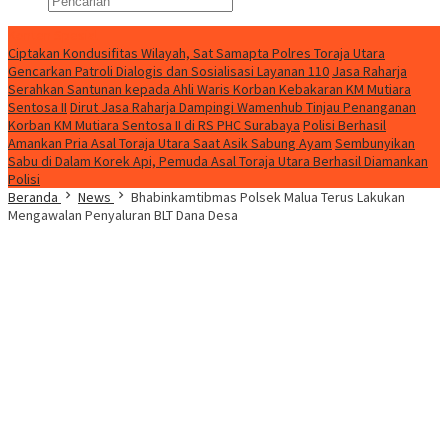
Konten Spesial
Ciptakan Kondusifitas Wilayah, Sat Samapta Polres Toraja Utara
Gencarkan Patroli Dialogis dan Sosialisasi Layanan 110
Jasa Raharja
Serahkan Santunan kepada Ahli Waris Korban Kebakaran KM Mutiara
Sentosa II
Dirut Jasa Raharja Dampingi Wamenhub Tinjau Penanganan
Korban KM Mutiara Sentosa II di RS PHC Surabaya
Polisi Berhasil
Amankan Pria Asal Toraja Utara Saat Asik Sabung Ayam
Sembunyikan
Sabu di Dalam Korek Api, Pemuda Asal Toraja Utara Berhasil Diamankan
Polisi
Beranda
News
Bhabinkamtibmas Polsek Malua Terus Lakukan
Mengawalan Penyaluran BLT Dana Desa