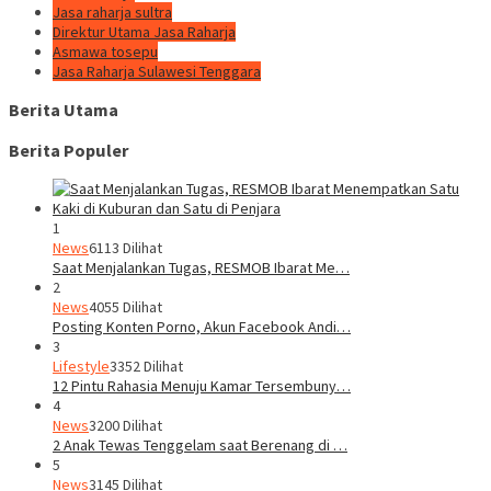
Jasa raharja sultra
Direktur Utama Jasa Raharja
Asmawa tosepu
Jasa Raharja Sulawesi Tenggara
Berita Utama
Berita Populer
1
News
6113 Dilihat
Saat Menjalankan Tugas, RESMOB Ibarat Me…
2
News
4055 Dilihat
Posting Konten Porno, Akun Facebook Andi…
3
Lifestyle
3352 Dilihat
12 Pintu Rahasia Menuju Kamar Tersembuny…
4
News
3200 Dilihat
2 Anak Tewas Tenggelam saat Berenang di …
5
News
3145 Dilihat