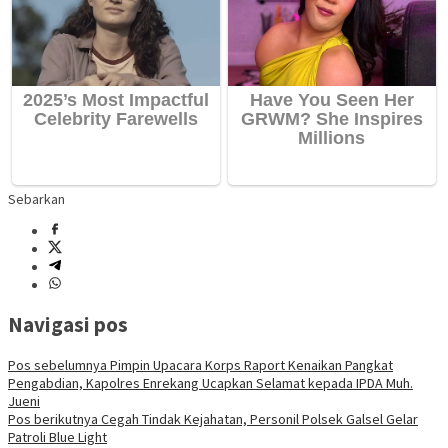
Sebarkan
Navigasi pos
Pos sebelumnya
Pimpin Upacara Korps Raport Kenaikan Pangkat
Pengabdian, Kapolres Enrekang Ucapkan Selamat kepada IPDA Muh.
Jueni
Pos berikutnya
Cegah Tindak Kejahatan, Personil Polsek Galsel Gelar
Patroli Blue Light