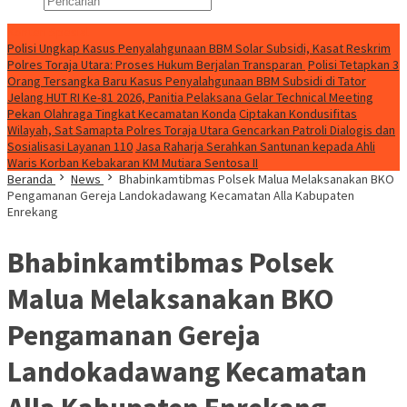
Konten Spesial
Polisi Ungkap Kasus Penyalahgunaan BBM Solar Subsidi, Kasat Reskrim
Polres Toraja Utara: Proses Hukum Berjalan Transparan
Polisi Tetapkan 3
Orang Tersangka Baru Kasus Penyalahgunaan BBM Subsidi di Tator
Jelang HUT RI Ke-81 2026, Panitia Pelaksana Gelar Technical Meeting
Pekan Olahraga Tingkat Kecamatan Konda
Ciptakan Kondusifitas
Wilayah, Sat Samapta Polres Toraja Utara Gencarkan Patroli Dialogis dan
Sosialisasi Layanan 110
Jasa Raharja Serahkan Santunan kepada Ahli
Waris Korban Kebakaran KM Mutiara Sentosa II
Beranda
News
Bhabinkamtibmas Polsek Malua Melaksanakan BKO
Pengamanan Gereja Landokadawang Kecamatan Alla Kabupaten
Enrekang
Bhabinkamtibmas Polsek
Malua Melaksanakan BKO
Pengamanan Gereja
Landokadawang Kecamatan