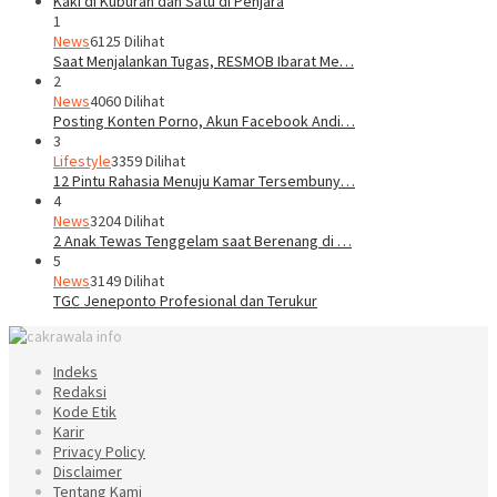
1
News
6125 Dilihat
Saat Menjalankan Tugas, RESMOB Ibarat Me…
2
News
4060 Dilihat
Posting Konten Porno, Akun Facebook Andi…
3
Lifestyle
3359 Dilihat
12 Pintu Rahasia Menuju Kamar Tersembuny…
4
News
3204 Dilihat
2 Anak Tewas Tenggelam saat Berenang di …
5
News
3149 Dilihat
TGC Jeneponto Profesional dan Terukur
Indeks
Redaksi
Kode Etik
Karir
Privacy Policy
Disclaimer
Tentang Kami