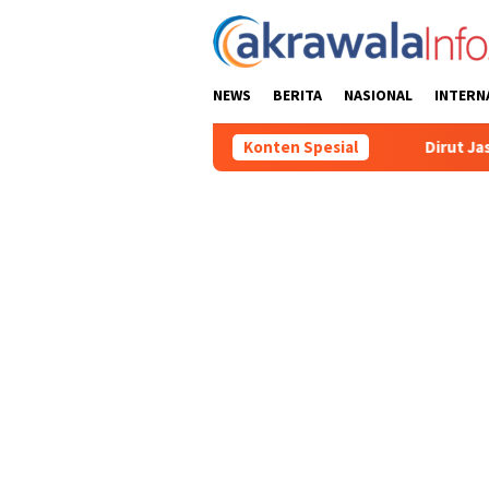
Loncat
ke
konten
NEWS
BERITA
NASIONAL
INTERN
an KM Mutiara Sentosa II
Konten Spesial
Dirut Jasa Raharja Dampingi W