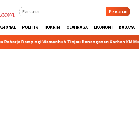
Pencarian
ASIONAL
POLITIK
HUKRIM
OLAHRAGA
EKONOMI
BUDAYA
amenhub Tinjau Penanganan Korban KM Mutiara Sentosa II di RS 