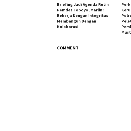
Briefing Jadi Agenda Rutin
Perk
Pemdes Topoyo, Marlin :
Keru
Bekerja Dengan Integritas
Polr
Membangun Dengan
Pele
Kolaborasi
Pemb
Must
COMMENT