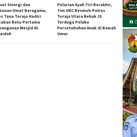
uat Sinergi dan
Pelarian Ayah Tiri Berakhir,
kunan Umat Beragama,
Tim URC Resmob Polres
es Tana Toraja Hadiri
Toraja Utara Bekuk JS
takan Batu Pertama
Terduga Pelaku
angunan Mesjid Al-
Persetubuhan Anak di Bawah
aidah
Umur