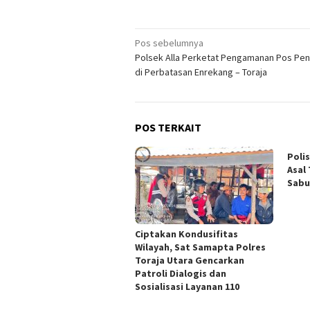
Navigasi
Pos sebelumnya
Polsek Alla Perketat Pengamanan Pos Pe
pos
di Perbatasan Enrekang – Toraja
POS TERKAIT
Poli
Asal
Sabu
Ciptakan Kondusifitas
Wilayah, Sat Samapta Polres
Toraja Utara Gencarkan
Patroli Dialogis dan
Sosialisasi Layanan 110