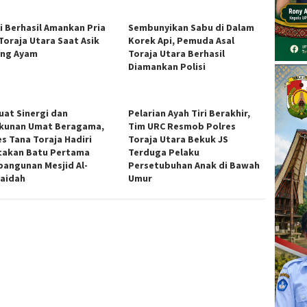
si Berhasil Amankan Pria
Sembunyikan Sabu di Dalam
 Toraja Utara Saat Asik
Korek Api, Pemuda Asal
ng Ayam
Toraja Utara Berhasil
Diamankan Polisi
uat Sinergi dan
Pelarian Ayah Tiri Berakhir,
kunan Umat Beragama,
Tim URC Resmob Polres
es Tana Toraja Hadiri
Toraja Utara Bekuk JS
takan Batu Pertama
Terduga Pelaku
angunan Mesjid Al-
Persetubuhan Anak di Bawah
aidah
Umur