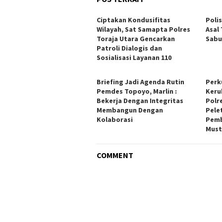
Ciptakan Kondusifitas
Poli
Wilayah, Sat Samapta Polres
Asal
Toraja Utara Gencarkan
Sabu
Patroli Dialogis dan
Sosialisasi Layanan 110
Briefing Jadi Agenda Rutin
Perk
Pemdes Topoyo, Marlin :
Keru
Bekerja Dengan Integritas
Polr
Membangun Dengan
Pele
Kolaborasi
Pemb
Must
COMMENT