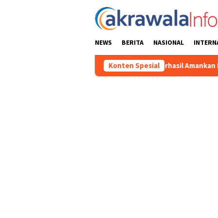
Loncat
ke
konten
NEWS
BERITA
NASIONAL
INTERN
rabaya
Polisi Berhasil Amankan Pria Asal Toraja Utara Sa
Konten Spesial