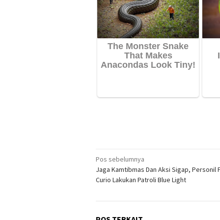
Navigasi
Pos sebelumnya
Jaga Kamtibmas Dan Aksi Sigap, Personil 
pos
Curio Lakukan Patroli Blue Light
POS TERKAIT