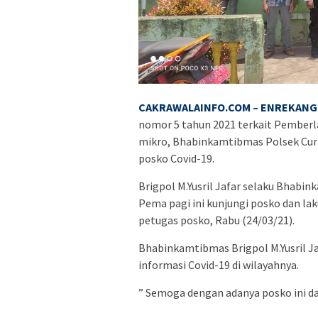
CAKRAWALAINFO.COM – ENREKANG 
nomor 5 tahun 2021 terkait Pember
mikro, Bhabinkamtibmas Polsek Cur
posko Covid-19.
Brigpol M.Yusril Jafar selaku Bhabi
Pema pagi ini kunjungi posko dan la
petugas posko, Rabu (24/03/21).
Bhabinkamtibmas Brigpol M.Yusril J
informasi Covid-19 di wilayahnya.
” Semoga dengan adanya posko ini dap