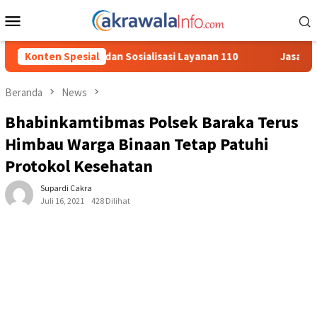
Loncat
Menu
ke
Mobile
konten
alisasi Layanan 110
Konten Spesial
Jasa Raharja Serahkan Santunan kepa
Beranda
News
Bhabinkamtibmas Polsek Baraka Terus
Himbau Warga Binaan Tetap Patuhi
Protokol Kesehatan
Supardi Cakra
Juli 16, 2021
428 Dilihat