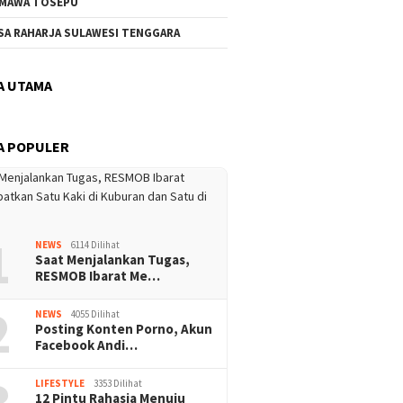
MAWA TOSEPU
SA RAHARJA SULAWESI TENGGARA
A UTAMA
A POPULER
1
NEWS
6114 Dilihat
Saat Menjalankan Tugas,
RESMOB Ibarat Me…
2
NEWS
4055 Dilihat
Posting Konten Porno, Akun
Facebook Andi…
3
LIFESTYLE
3353 Dilihat
12 Pintu Rahasia Menuju