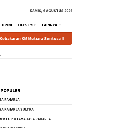
KAMIS, 6 AGUSTUS 2026
OPINI
LIFESTYLE
LAINNYA
 KM Mutiara Sentosa II
Dirut Jasa Raharja Dampingi Wam
 POPULER
SA RAHARJA
SA RAHARJA SULTRA
REKTUR UTAMA JASA RAHARJA