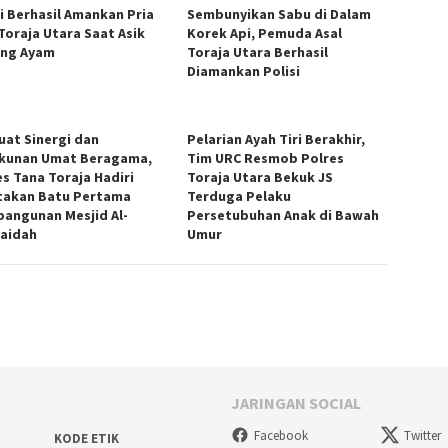
si Berhasil Amankan Pria
Sembunyikan Sabu di Dalam
 Toraja Utara Saat Asik
Korek Api, Pemuda Asal
ng Ayam
Toraja Utara Berhasil
Diamankan Polisi
uat Sinergi dan
Pelarian Ayah Tiri Berakhir,
kunan Umat Beragama,
Tim URC Resmob Polres
es Tana Toraja Hadiri
Toraja Utara Bekuk JS
takan Batu Pertama
Terduga Pelaku
angunan Mesjid Al-
Persetubuhan Anak di Bawah
aidah
Umur
JARINGAN SOCIAL
Facebook
Twitter
KODE ETIK