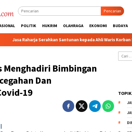
Pencarian
ASIONAL
POLITIK
HUKRIM
OLAHRAGA
EKONOMI
BUDAYA
a Raharja Serahkan Santunan kepada Ahli Waris Korban Kebakaran
Cari
untuk:
 Menghadiri Bimbingan
ncegahan Dan
Covid-19
TOPIK
JA
JA
DI
|