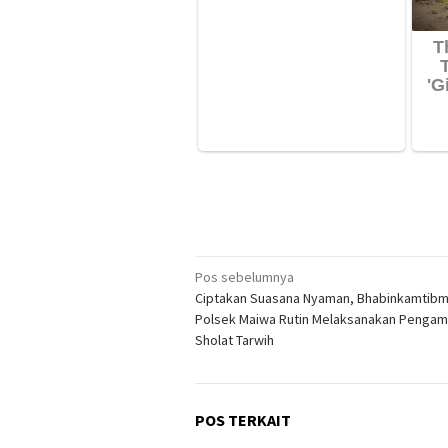
Navigasi
Pos sebelumnya
Ciptakan Suasana Nyaman, Bhabinkamtib
pos
Polsek Maiwa Rutin Melaksanakan Penga
Sholat Tarwih
POS TERKAIT