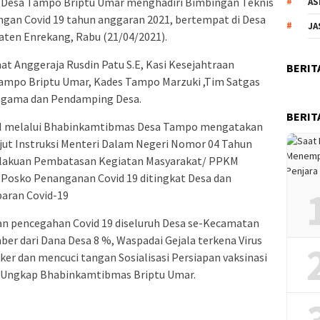
Desa Tampo Briptu Umar menghadiri Bimbingan Teknis
AS
an Covid 19 tahun anggaran 2021, bertempat di Desa
JA
en Enrekang, Rabu (21/04/2021).
mat Anggeraja Rusdin Patu S.E, Kasi Kesejahtraan
BERIT
mpo Briptu Umar, Kades Tampo Marzuki ,Tim Satgas
 agama dan Pendamping Desa.
BERIT
H melalui Bhabinkamtibmas Desa Tampo mengatakan
njut Instruksi Menteri Dalam Negeri Nomor 04 Tahun
lakuan Pembatasan Kegiatan Masyarakat/ PPKM
Posko Penanganan Covid 19 ditingkat Desa dan
aran Covid-19
 pencegahan Covid 19 diseluruh Desa se-Kecamatan
r dari Dana Desa 8 %, Waspadai Gejala terkena Virus
sker dan mencuci tangan Sosialisasi Persiapan vaksinasi
. Ungkap Bhabinkamtibmas Briptu Umar.