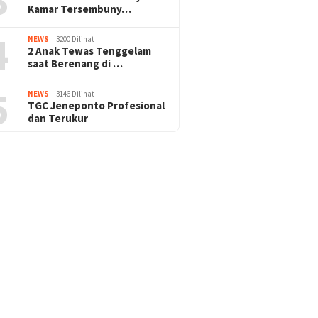
Kamar Tersembuny…
4
NEWS
3200 Dilihat
2 Anak Tewas Tenggelam
saat Berenang di …
5
NEWS
3146 Dilihat
TGC Jeneponto Profesional
dan Terukur