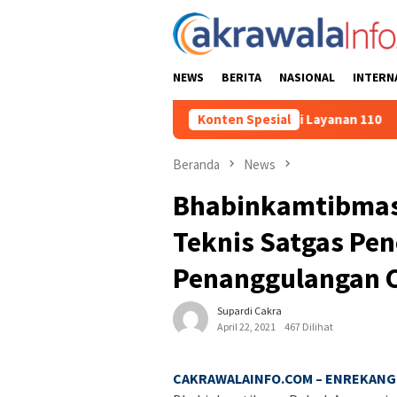
Loncat
ke
konten
NEWS
BERITA
NASIONAL
INTERN
ncarkan Patroli Dialogis dan Sosialisasi Layanan 110
Konten Spesial
Jas
Beranda
News
Bhabinkamtibmas
Teknis Satgas Pe
Penanggulangan 
Supardi Cakra
April 22, 2021
467 Dilihat
CAKRAWALAINFO.COM – ENREKANG 