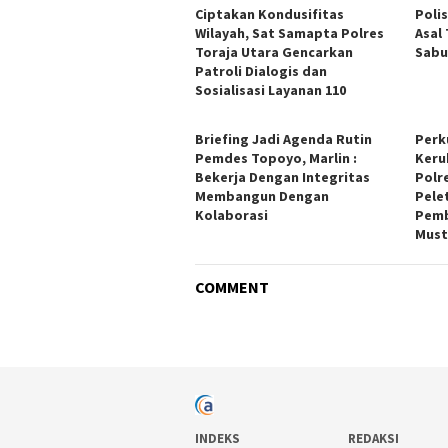
Ciptakan Kondusifitas
Poli
Wilayah, Sat Samapta Polres
Asal
Toraja Utara Gencarkan
Sabu
Patroli Dialogis dan
Sosialisasi Layanan 110
Briefing Jadi Agenda Rutin
Perk
Pemdes Topoyo, Marlin :
Keru
Bekerja Dengan Integritas
Polr
Membangun Dengan
Pele
Kolaborasi
Pemb
Must
COMMENT
INDEKS
REDAKSI