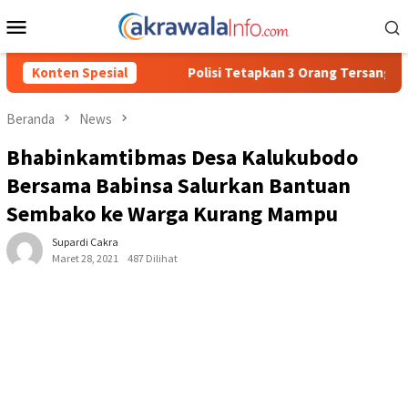
Loncat
Menu
ke
Mobile
konten
Polisi Tetapkan 3 Orang Tersangka Baru Kasus Penyalahgunaan
Konten Spesial
Beranda
News
Bhabinkamtibmas Desa Kalukubodo
Bersama Babinsa Salurkan Bantuan
Sembako ke Warga Kurang Mampu
Supardi Cakra
Maret 28, 2021
487 Dilihat