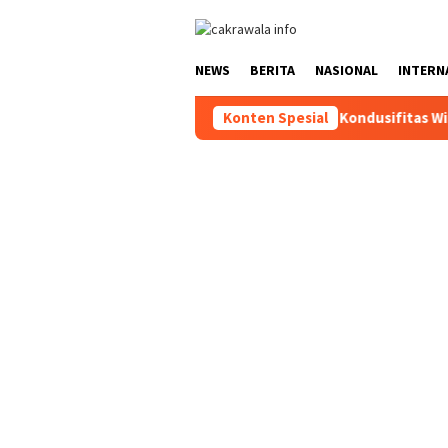
Loncat
ke
konten
NEWS
BERITA
NASIONAL
INTERN
Ciptakan Kondusifitas Wilayah, Sat S
Konten Spesial