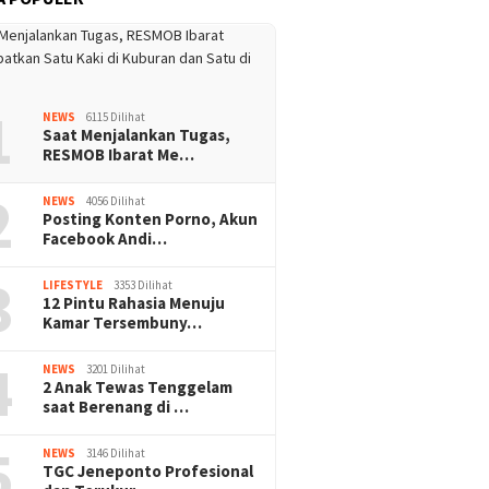
1
NEWS
6115 Dilihat
Saat Menjalankan Tugas,
RESMOB Ibarat Me…
2
NEWS
4056 Dilihat
Posting Konten Porno, Akun
Facebook Andi…
3
LIFESTYLE
3353 Dilihat
12 Pintu Rahasia Menuju
Kamar Tersembuny…
4
NEWS
3201 Dilihat
2 Anak Tewas Tenggelam
saat Berenang di …
5
NEWS
3146 Dilihat
TGC Jeneponto Profesional