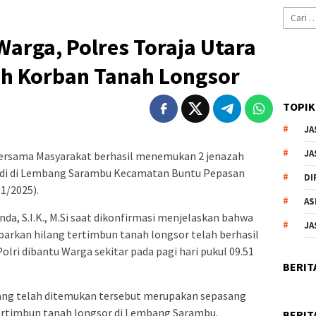
Cari
untuk:
arga, Polres Toraja Utara
ah Korban Tanah Longsor
TOPIK
JA
JA
bersama Masyarakat berhasil menemukan 2 jenazah
 di di Lembang Sarambu Kecamatan Buntu Pepasan
DI
1/2025).
AS
da, S.I.K., M.Si saat dikonfirmasi menjelaskan bahwa
JA
arkan hilang tertimbun tanah longsor telah berhasil
ri dibantu Warga sekitar pada pagi hari pukul 09.51
BERIT
ang telah ditemukan tersebut merupakan sepasang
tertimbun tanah longsor di Lembang Sarambu.
BERIT