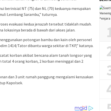
ui berinisial NT (75) dan NL (70) keduanya merupakan
anuli Lembang Sarambu,” tuturnya.
oses evakuasi kedua jenazah tersebut tidaklah mudah.
a lokasinya berada di bawah dari akses jalan.
 menggunakan potongan bambu dan kain oleh personel
dim 1414/Tator dibantu warga sekitar di TKP,” katanya.
rcatat korban akibat bencana alam tanah longsor yang
ah total 4 orang korban, 2 korban meninggal dan 2
ngkonan dan 3 unit rumah panggung mengalami kerusakan
utup Kapolsek.