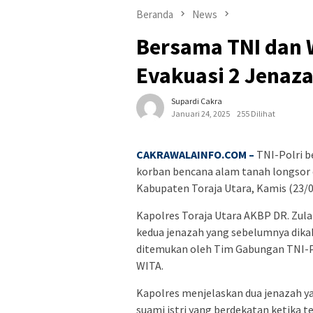
Beranda
News
Bersama TNI dan W
Evakuasi 2 Jenaz
Supardi Cakra
Januari 24, 2025
255 Dilihat
CAKRAWALAINFO.COM –
TNI-Polri 
korban bencana alam tanah longsor
Kabupaten Toraja Utara, Kamis (23/0
Kapolres Toraja Utara AKBP DR. Zulan
kedua jenazah yang sebelumnya dikab
ditemukan oleh Tim Gabungan TNI-Pol
WITA.
Kapolres menjelaskan dua jenazah y
suami istri yang berdekatan ketika 