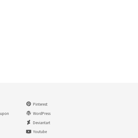
Pinterest
eupon
WordPress
n
Deviantart
Youtube