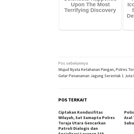
Navigasi
Pos sebelumnya
Wujud Nyata Ketahanan Pangan, Polres Tor
pos
Gelar Penanaman Jagung Serentak 1 Juta 
POS TERKAIT
Ciptakan Kondusifitas
Poli
Wilayah, Sat Samapta Polres
Asal
Toraja Utara Gencarkan
Sabu
Patroli Dialogis dan
Sosialisasi Layanan 110