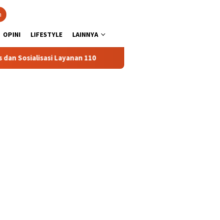
n
OPINI
LIFESTYLE
LAINNYA
isasi Layanan 110
Jasa Raharja Serahkan Santunan kepada