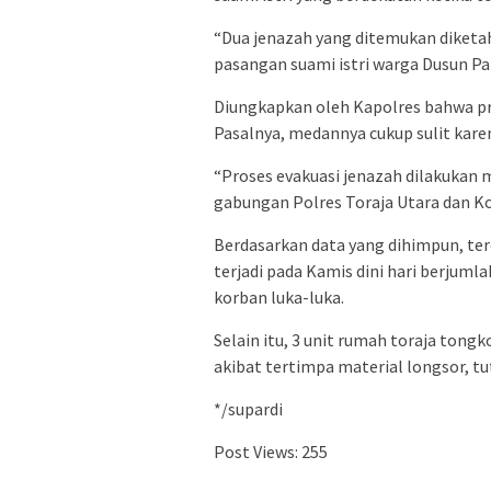
“Dua jenazah yang ditemukan diketah
pasangan suami istri warga Dusun P
Diungkapkan oleh Kapolres bahwa pr
Pasalnya, medannya cukup sulit karen
“Proses evakuasi jenazah dilakukan
gabungan Polres Toraja Utara dan Ko
Berdasarkan data yang dihimpun, te
terjadi pada Kamis dini hari berjuml
korban luka-luka.
Selain itu, 3 unit rumah toraja to
akibat tertimpa material longsor, t
*/supardi
Post Views:
255