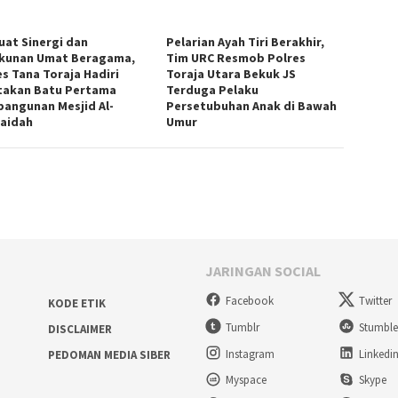
uat Sinergi dan
Pelarian Ayah Tiri Berakhir,
kunan Umat Beragama,
Tim URC Resmob Polres
es Tana Toraja Hadiri
Toraja Utara Bekuk JS
takan Batu Pertama
Terduga Pelaku
angunan Mesjid Al-
Persetubuhan Anak di Bawah
aidah
Umur
JARINGAN SOCIAL
Facebook
Twitter
KODE ETIK
Tumblr
Stumbl
DISCLAIMER
Instagram
Linkedi
PEDOMAN MEDIA SIBER
Myspace
Skype