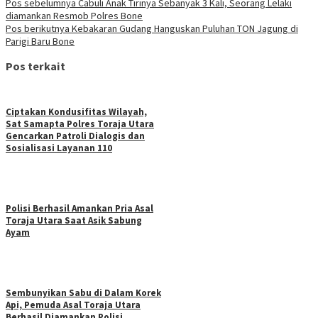
Pos sebelumnya
Cabuli Anak Tirinya Sebanyak 3 Kali, Seorang Lelaki
diamankan Resmob Polres Bone
Pos berikutnya
Kebakaran Gudang Hanguskan Puluhan TON Jagung di
Parigi Baru Bone
Pos terkait
Ciptakan Kondusifitas Wilayah,
Sat Samapta Polres Toraja Utara
Gencarkan Patroli Dialogis dan
Sosialisasi Layanan 110
Polisi Berhasil Amankan Pria Asal
Toraja Utara Saat Asik Sabung
Ayam
Sembunyikan Sabu di Dalam Korek
Api, Pemuda Asal Toraja Utara
Berhasil Diamankan Polisi