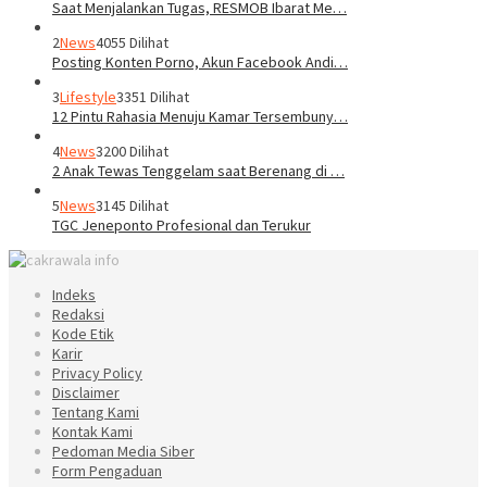
Saat Menjalankan Tugas, RESMOB Ibarat Me…
2
News
4055 Dilihat
Posting Konten Porno, Akun Facebook Andi…
3
Lifestyle
3351 Dilihat
12 Pintu Rahasia Menuju Kamar Tersembuny…
4
News
3200 Dilihat
2 Anak Tewas Tenggelam saat Berenang di …
5
News
3145 Dilihat
TGC Jeneponto Profesional dan Terukur
Indeks
Redaksi
Kode Etik
Karir
Privacy Policy
Disclaimer
Tentang Kami
Kontak Kami
Pedoman Media Siber
Form Pengaduan