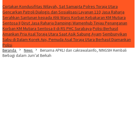
Konten Spesial
Ciptakan Kondusifitas Wilayah, Sat Samapta Polres Toraja Utara
Gencarkan Patroli Dialogis dan Sosialisasi Layanan 110
Jasa Raharja
Serahkan Santunan kepada Ahli Waris Korban Kebakaran KM Mutiara
Sentosa II
Dirut Jasa Raharja Dampingi Wamenhub Tinjau Penanganan
Korban KM Mutiara Sentosa II di RS PHC Surabaya
Polisi Berhasil
Amankan Pria Asal Toraja Utara Saat Asik Sabung Ayam
Sembunyikan
Sabu di Dalam Korek Api, Pemuda Asal Toraja Utara Berhasil Diamankan
Polisi
Beranda
News
Bersama APKLI dan cakrawalainfo, NINGSIH Kembali
Berbagi dalam Jum'at Berkah