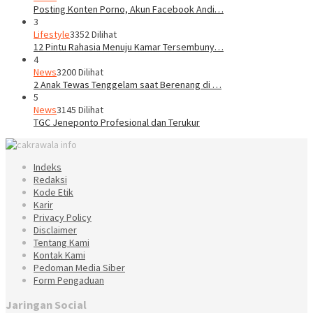
Posting Konten Porno, Akun Facebook Andi…
3
Lifestyle
3352 Dilihat
12 Pintu Rahasia Menuju Kamar Tersembuny…
4
News
3200 Dilihat
2 Anak Tewas Tenggelam saat Berenang di …
5
News
3145 Dilihat
TGC Jeneponto Profesional dan Terukur
Indeks
Redaksi
Kode Etik
Karir
Privacy Policy
Disclaimer
Tentang Kami
Kontak Kami
Pedoman Media Siber
Form Pengaduan
Jaringan Social