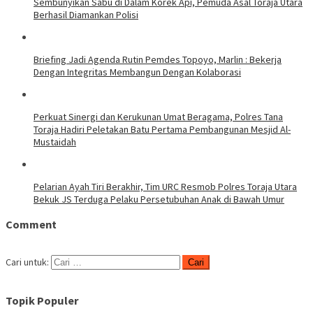
Sembunyikan Sabu di Dalam Korek Api, Pemuda Asal Toraja Utara
Berhasil Diamankan Polisi
Briefing Jadi Agenda Rutin Pemdes Topoyo, Marlin : Bekerja
Dengan Integritas Membangun Dengan Kolaborasi
Perkuat Sinergi dan Kerukunan Umat Beragama, Polres Tana
Toraja Hadiri Peletakan Batu Pertama Pembangunan Mesjid Al-
Mustaidah
Pelarian Ayah Tiri Berakhir, Tim URC Resmob Polres Toraja Utara
Bekuk JS Terduga Pelaku Persetubuhan Anak di Bawah Umur
Comment
Cari untuk:
Topik Populer