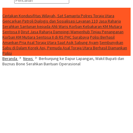
Konten Spesial
Ciptakan Kondusifitas Wilayah, Sat Samapta Polres Toraja Utara
Gencarkan Patroli Dialogis dan Sosialisasi Layanan 110
Jasa Raharja
Serahkan Santunan kepada Ahli Waris Korban Kebakaran KM Mutiara
Sentosa II
Dirut Jasa Raharja Dampingi Wamenhub Tinjau Penanganan
Korban KM Mutiara Sentosa II di RS PHC Surabaya
Polisi Berhasil
Amankan Pria Asal Toraja Utara Saat Asik Sabung Ayam
Sembunyikan
Sabu di Dalam Korek Api, Pemuda Asal Toraja Utara Berhasil Diamankan
Polisi
Beranda
News
Berkunjung ke Dapur Lapangan, Wakil Bupati dan
Baznas Bone Serahkan Bantuan Operasional