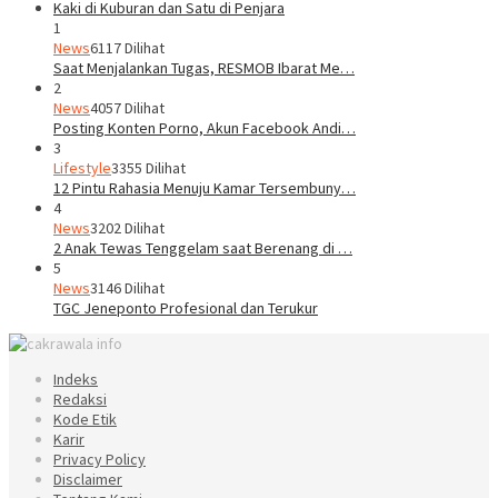
1
News
6117 Dilihat
Saat Menjalankan Tugas, RESMOB Ibarat Me…
2
News
4057 Dilihat
Posting Konten Porno, Akun Facebook Andi…
3
Lifestyle
3355 Dilihat
12 Pintu Rahasia Menuju Kamar Tersembuny…
4
News
3202 Dilihat
2 Anak Tewas Tenggelam saat Berenang di …
5
News
3146 Dilihat
TGC Jeneponto Profesional dan Terukur
Indeks
Redaksi
Kode Etik
Karir
Privacy Policy
Disclaimer