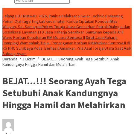
Konten Spesial
Jelang HUT RI Ke-81 2026, Panitia Pelaksana Gelar Technical Meeting
Pekan Olahraga Tingkat Kecamatan Konda
Ciptakan Kondusifitas
Wilayah, Sat Samapta Polres Toraja Utara Gencarkan Patroli Dialogis dan
Sosialisasi Layanan 110
Jasa Raharja Serahkan Santunan kepada Ahli
Waris Korban Kebakaran KM Mutiara Sentosa II
Dirut Jasa Raharja
Dampingi Wamenhub Tinjau Penanganan Korban KM Mutiara Sentosa II di
RS PHC Surabaya
Polisi Berhasil Amankan Pria Asal Toraja Utara Saat Asik
Sabung Ayam
Beranda
Hukrim
BEJAT...!!! Seorang Ayah Tega Setubuhi Anak
Kandungnya Hingga Hamil dan Melahirkan
BEJAT…!!! Seorang Ayah Tega
Setubuhi Anak Kandungnya
Hingga Hamil dan Melahirkan