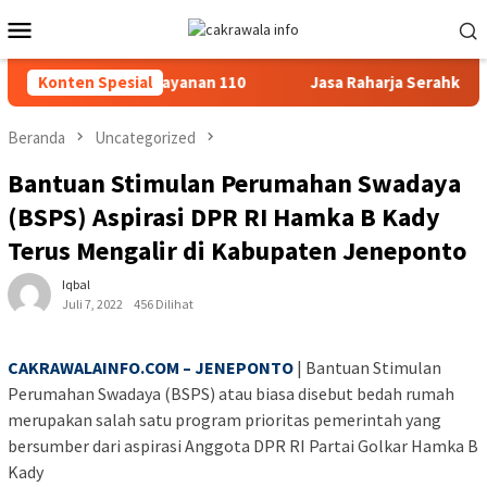
Loncat
Menu
ke
Mobile
konten
osialisasi Layanan 110
Konten Spesial
Jasa Raharja Serahkan Santunan k
Beranda
Uncategorized
Bantuan Stimulan Perumahan Swadaya
(BSPS) Aspirasi DPR RI Hamka B Kady
Terus Mengalir di Kabupaten Jeneponto
Iqbal
Juli 7, 2022
456 Dilihat
CAKRAWALAINFO.COM – JENEPONTO
| Bantuan Stimulan
Perumahan Swadaya (BSPS) atau biasa disebut bedah rumah
merupakan salah satu program prioritas pemerintah yang
bersumber dari aspirasi Anggota DPR RI Partai Golkar Hamka B
Kady