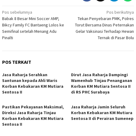
Navigasi
Pos sebelumnya
Pos berikutnya
Babak 8 Besar Mini Soccer AMP,
Tekan Penyebaran PMK, Polres
pos
Bikcy Family FC Bantaeng Lolos ke
Torut Bersama Dinas Peternakan
Semifinal setelah Menang Adu
Gelar Vaksinasi Terhadap Hewan
Pinalti
Ternak di Pasar Bolu
POS TERKAIT
Jasa Raharja Serahkan
Dirut Jasa Raharja Dampingi
Santunan kepada Ahli Waris
Wamenhub Tinjau Penanganan
Korban Kebakaran KM Mutiara
Korban KM Mutiara Sentosa II
Sentosa II
di RS PHC Surabaya
Pastikan Pekayanan Maksimal,
Jasa Raharja Jamin Seluruh
Direksi Jasa Raharja Tinjau
Korban Kebakaran KM Mutiara
Korban Kebakaran KM Mutiara
Sentosa II di Perairan Sumenep
Sentosa II