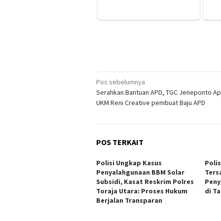
Navigasi
Pos sebelumnya
Serahkan Bantuan APD, TGC Jeneponto Ap
pos
UKM Reni Creative pembuat Baju APD
POS TERKAIT
Polisi Ungkap Kasus
Poli
Penyalahgunaan BBM Solar
Ters
Subsidi, Kasat Reskrim Polres
Peny
Toraja Utara: Proses Hukum
di T
Berjalan Transparan