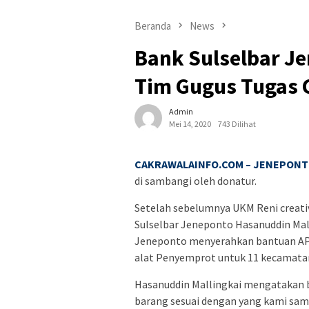
Beranda
News
Bank Sulselbar J
Tim Gugus Tugas 
Admin
Mei 14, 2020
743 Dilihat
CAKRAWALAINFO.COM – JENEPON
di sambangi oleh donatur.
Setelah sebelumnya UKM Reni creat
Sulselbar Jeneponto Hasanuddin Mall
Jeneponto menyerahkan bantuan APD,
alat Penyemprot untuk 11 kecamatan
Hasanuddin Mallingkai mengatakan b
barang sesuai dengan yang kami sam