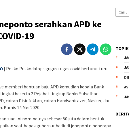
Cari
untuk:
eneponto serahkan APD ke
COVID-19
TOPIK
JA
JA
TO
| Posko Puskodalops gugus tugas covid berturut turut
DI
ive memberi bantuan baju APD kemudian kepala Bank
AS
ingkai beserta 2 Pejabat lingkup Banks Sulselbar
JA
 cairan Disinfektan, cairan Handsanitazer, Masker, dan
. Kamis 14 Mei 2020
BERIT
antuan ini nominalnya sebesar 50 juta dalam bentuk
paikan saat bapak gubernur hadir di jeneponto beberapa