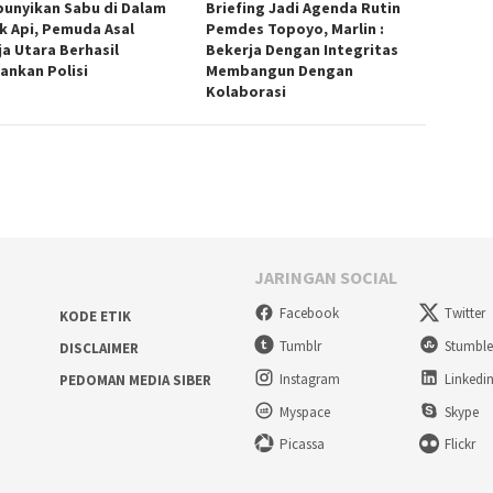
unyikan Sabu di Dalam
Briefing Jadi Agenda Rutin
k Api, Pemuda Asal
Pemdes Topoyo, Marlin :
ja Utara Berhasil
Bekerja Dengan Integritas
ankan Polisi
Membangun Dengan
Kolaborasi
JARINGAN SOCIAL
Facebook
Twitter
KODE ETIK
Tumblr
Stumbl
DISCLAIMER
Instagram
Linkedi
PEDOMAN MEDIA SIBER
Myspace
Skype
Picassa
Flickr