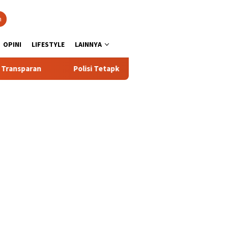
n
OPINI
LIFESTYLE
LAINNYA
n
Polisi Tetapkan 3 Orang Tersangka Baru Kasus Penyala