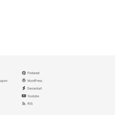
Pinterest
eupon
WordPress
n
Deviantart
Youtube
RSS