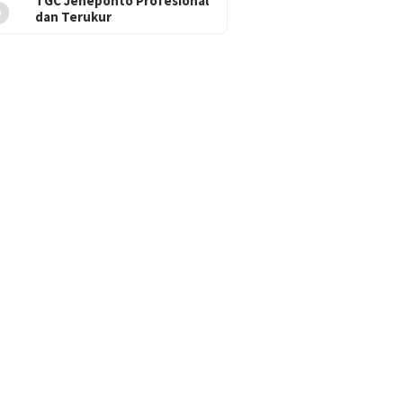
5
TGC Jeneponto Profesional
dan Terukur