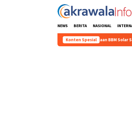
Loncat
ke
konten
NEWS
BERITA
NASIONAL
INTERN
Polisi Ungkap Kasus Penyalahgunaan BBM Solar Subsidi, Kasa
Konten Spesial