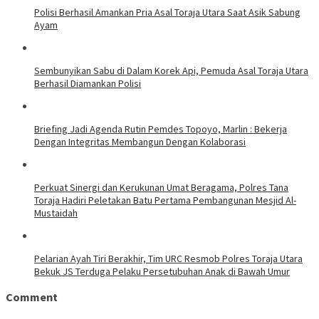
Polisi Berhasil Amankan Pria Asal Toraja Utara Saat Asik Sabung
Ayam
Sembunyikan Sabu di Dalam Korek Api, Pemuda Asal Toraja Utara
Berhasil Diamankan Polisi
Briefing Jadi Agenda Rutin Pemdes Topoyo, Marlin : Bekerja
Dengan Integritas Membangun Dengan Kolaborasi
Perkuat Sinergi dan Kerukunan Umat Beragama, Polres Tana
Toraja Hadiri Peletakan Batu Pertama Pembangunan Mesjid Al-
Mustaidah
Pelarian Ayah Tiri Berakhir, Tim URC Resmob Polres Toraja Utara
Bekuk JS Terduga Pelaku Persetubuhan Anak di Bawah Umur
Comment