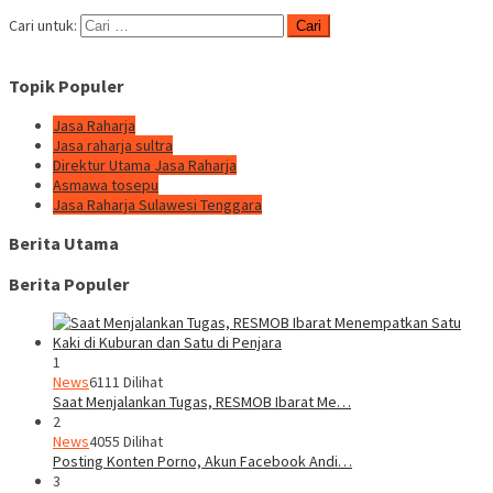
Cari untuk:
Topik Populer
Jasa Raharja
Jasa raharja sultra
Direktur Utama Jasa Raharja
Asmawa tosepu
Jasa Raharja Sulawesi Tenggara
Berita Utama
Berita Populer
1
News
6111 Dilihat
Saat Menjalankan Tugas, RESMOB Ibarat Me…
2
News
4055 Dilihat
Posting Konten Porno, Akun Facebook Andi…
3