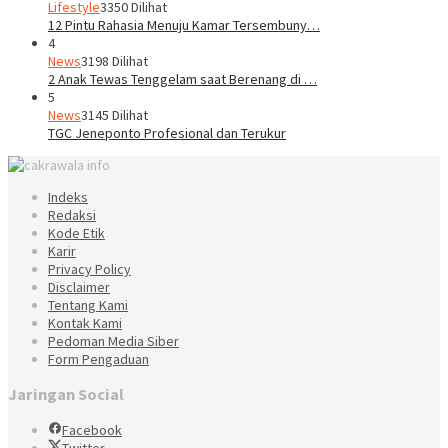
Lifestyle
3350 Dilihat
12 Pintu Rahasia Menuju Kamar Tersembuny…
4
News
3198 Dilihat
2 Anak Tewas Tenggelam saat Berenang di …
5
News
3145 Dilihat
TGC Jeneponto Profesional dan Terukur
Indeks
Redaksi
Kode Etik
Karir
Privacy Policy
Disclaimer
Tentang Kami
Kontak Kami
Pedoman Media Siber
Form Pengaduan
Jaringan Social
Facebook
Twitter