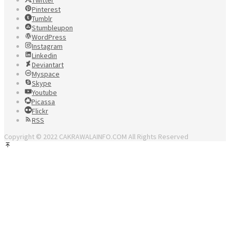
Pinterest
Tumblr
Stumbleupon
WordPress
Instagram
Linkedin
Deviantart
Myspace
Skype
Youtube
Picassa
Flickr
RSS
Copyright © 2022 CAKRAWALAINFO.COM All Rights Reserved