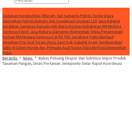
Konten Spesial
Ciptakan Kondusifitas Wilayah, Sat Samapta Polres Toraja Utara
Gencarkan Patroli Dialogis dan Sosialisasi Layanan 110
Jasa Raharja
Serahkan Santunan kepada Ahli Waris Korban Kebakaran KM Mutiara
Sentosa II
Dirut Jasa Raharja Dampingi Wamenhub Tinjau Penanganan
Korban KM Mutiara Sentosa II di RS PHC Surabaya
Polisi Berhasil
Amankan Pria Asal Toraja Utara Saat Asik Sabung Ayam
Sembunyikan
Sabu di Dalam Korek Api, Pemuda Asal Toraja Utara Berhasil Diamankan
Polisi
Beranda
News
Bahas Peluang Ekspor dan Subtitusi Impor Produk
Tanaman Pangan, Dinas Pertanian Jeneponto Gelar Rapat Koordinasi