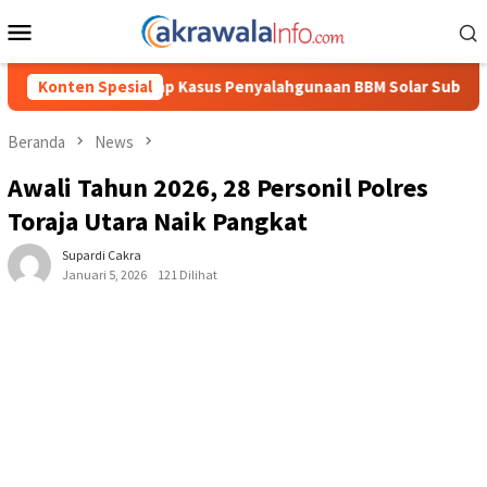
Loncat
Menu
ke
Mobile
konten
enyalahgunaan BBM Solar Subsidi, Kasat Reskrim Polres Toraja Ut
Konten Spesial
Beranda
News
Awali Tahun 2026, 28 Personil Polres
Toraja Utara Naik Pangkat
Supardi Cakra
Januari 5, 2026
121 Dilihat