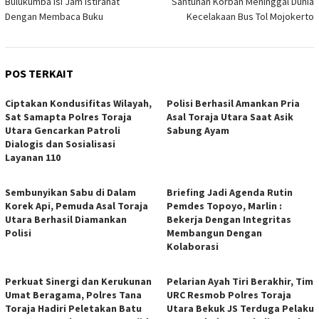
Bulukumba Isi Jam Istirahat
Santunan Korban Meninggal Dunia
Dengan Membaca Buku
Kecelakaan Bus Tol Mojokerto
POS TERKAIT
Ciptakan Kondusifitas Wilayah,
Polisi Berhasil Amankan Pria
Sat Samapta Polres Toraja
Asal Toraja Utara Saat Asik
Utara Gencarkan Patroli
Sabung Ayam
Dialogis dan Sosialisasi
Layanan 110
Sembunyikan Sabu di Dalam
Briefing Jadi Agenda Rutin
Korek Api, Pemuda Asal Toraja
Pemdes Topoyo, Marlin :
Utara Berhasil Diamankan
Bekerja Dengan Integritas
Polisi
Membangun Dengan
Kolaborasi
Perkuat Sinergi dan Kerukunan
Pelarian Ayah Tiri Berakhir, Tim
Umat Beragama, Polres Tana
URC Resmob Polres Toraja
Toraja Hadiri Peletakan Batu
Utara Bekuk JS Terduga Pelaku