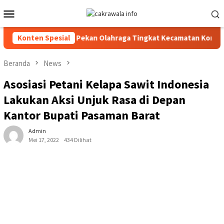
Loncat
Menu
ke
Mobile
konten
echnical Meeting Pekan Olahraga Tingkat Kecamatan Konda
Konten Spesial
Beranda
News
Asosiasi Petani Kelapa Sawit Indonesia
Lakukan Aksi Unjuk Rasa di Depan
Kantor Bupati Pasaman Barat
Admin
Mei 17, 2022
434 Dilihat