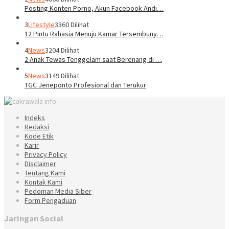
Posting Konten Porno, Akun Facebook Andi…
3
Lifestyle
3360 Dilihat
12 Pintu Rahasia Menuju Kamar Tersembuny…
4
News
3204 Dilihat
2 Anak Tewas Tenggelam saat Berenang di …
5
News
3149 Dilihat
TGC Jeneponto Profesional dan Terukur
Indeks
Redaksi
Kode Etik
Karir
Privacy Policy
Disclaimer
Tentang Kami
Kontak Kami
Pedoman Media Siber
Form Pengaduan
Jaringan Social