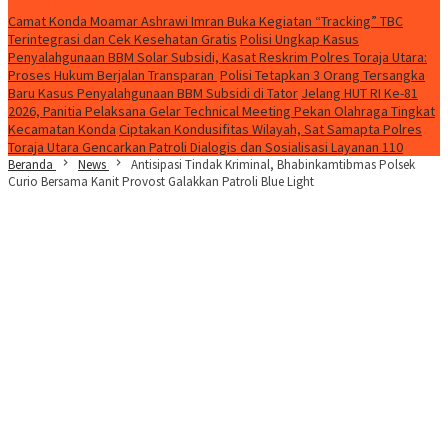
Konten Spesial
Camat Konda Moamar Ashrawi Imran Buka Kegiatan “Tracking” TBC
Terintegrasi dan Cek Kesehatan Gratis
Polisi Ungkap Kasus
Penyalahgunaan BBM Solar Subsidi, Kasat Reskrim Polres Toraja Utara:
Proses Hukum Berjalan Transparan
Polisi Tetapkan 3 Orang Tersangka
Baru Kasus Penyalahgunaan BBM Subsidi di Tator
Jelang HUT RI Ke-81
2026, Panitia Pelaksana Gelar Technical Meeting Pekan Olahraga Tingkat
Kecamatan Konda
Ciptakan Kondusifitas Wilayah, Sat Samapta Polres
Toraja Utara Gencarkan Patroli Dialogis dan Sosialisasi Layanan 110
Beranda
News
Antisipasi Tindak Kriminal, Bhabinkamtibmas Polsek
Curio Bersama Kanit Provost Galakkan Patroli Blue Light