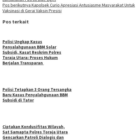
Pos berikutnya
Kapolsek Curio Apresiasi Antusiasme Masyarakat Untuk
Vaksinasi di Gerai Vaksin Presisi
Pos terkait
Polisi Ungkap Kasus
Penyalahgunaan BBM Solar
Subsidi, Kasat Reskrim Polres
Toraja Utara: Proses Hukum
Berjalan Transparan
Polisi Tetapkan 3 Orang Tersangka
Baru Kasus Penyalahgunaan BBM
Subsidi di Tator
Ciptakan Kondusifitas Wilayah,
Sat Samapta Polres Toraja Utara
Gencarkan Patroli Dialogis dan