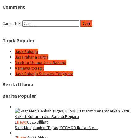
Comment
Cari untuk:
Topik Populer
Jasa Raharja
Jasa raharja sultra
Direktur Utama Jasa Raharja
Asmawa tosepu
Jasa Raharja Sulawesi Tenggara
Berita Utama
Berita Populer
1
News
6126 Dilihat
Saat Menjalankan Tugas, RESMOB Ibarat Me…
2
News
4060 Dilihat