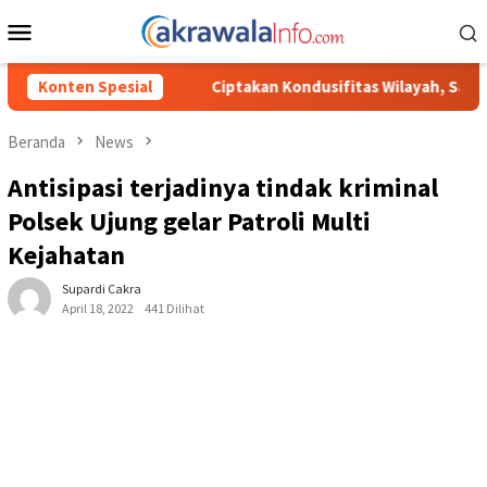
Loncat
Menu
ke
Mobile
konten
Ciptakan Kondusifitas Wilayah, Sat Samapta Polres Toraja Utara 
Konten Spesial
Beranda
News
Antisipasi terjadinya tindak kriminal
Polsek Ujung gelar Patroli Multi
Kejahatan
Supardi Cakra
April 18, 2022
441 Dilihat