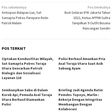
Navigasi
Pos sebelumnya
Pos berikutnya
Antisipasi Balapan Liar, Sat
Ikuti Gelaran IFW Jakarta Tahun
pos
Samapta Polres Parepare Rutin
2022, Ketua APPMI Sultra
Patroli Malam
Tampilkan 9 Outfit Busana
Rancangan Sendiri
POS TERKAIT
Ciptakan Kondusifitas Wilayah,
Polisi Berhasil Amankan Pria
Sat Samapta Polres Toraja
Asal Toraja Utara Saat Asik
Utara Gencarkan Patroli
Sabung Ayam
Dialogis dan Sosialisasi
Layanan 110
Sembunyikan Sabu di Dalam
Briefing Jadi Agenda Rutin
Korek Api, Pemuda Asal Toraja
Pemdes Topoyo, Marlin :
Utara Berhasil Diamankan
Bekerja Dengan Integritas
Polisi
Membangun Dengan
Kolaborasi