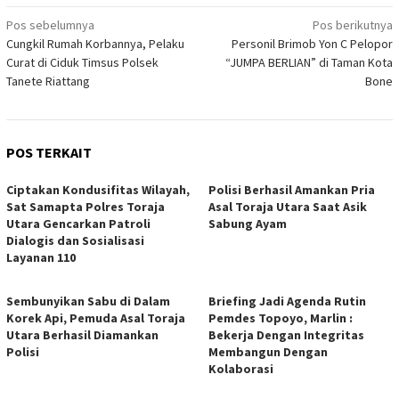
Navigasi
Pos sebelumnya
Pos berikutnya
Cungkil Rumah Korbannya, Pelaku
Personil Brimob Yon C Pelopor
pos
Curat di Ciduk Timsus Polsek
“JUMPA BERLIAN” di Taman Kota
Tanete Riattang
Bone
POS TERKAIT
Ciptakan Kondusifitas Wilayah,
Polisi Berhasil Amankan Pria
Sat Samapta Polres Toraja
Asal Toraja Utara Saat Asik
Utara Gencarkan Patroli
Sabung Ayam
Dialogis dan Sosialisasi
Layanan 110
Sembunyikan Sabu di Dalam
Briefing Jadi Agenda Rutin
Korek Api, Pemuda Asal Toraja
Pemdes Topoyo, Marlin :
Utara Berhasil Diamankan
Bekerja Dengan Integritas
Polisi
Membangun Dengan
Kolaborasi