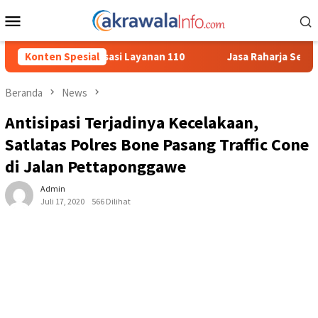
Loncat
Menu
ke
Mobile
konten
 Layanan 110
Konten Spesial
Jasa Raharja Serahkan Santunan kepada Ahli
Beranda
News
Antisipasi Terjadinya Kecelakaan,
Satlatas Polres Bone Pasang Traffic Cone
di Jalan Pettaponggawe
Admin
Juli 17, 2020
566 Dilihat