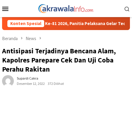
Loncat
Menu
ke
Mobile
konten
81 2026, Panitia Pelaksana Gelar Technical Meeting Pekan Olahr
Konten Spesial
Beranda
News
Antisipasi Terjadinya Bencana Alam,
Kapolres Parepare Cek Dan Uji Coba
Perahu Rakitan
Supardi Cakra
Desember 12, 2022
372 Dilihat