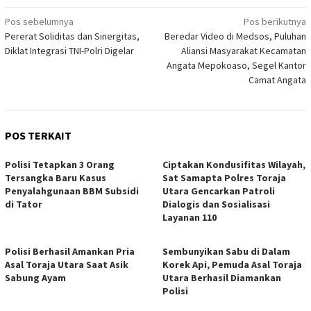
Navigasi
Pos sebelumnya
Pos berikutnya
Pererat Soliditas dan Sinergitas,
Beredar Video di Medsos, Puluhan
pos
Diklat Integrasi TNI-Polri Digelar
Aliansi Masyarakat Kecamatan
Angata Mepokoaso, Segel Kantor
Camat Angata
POS TERKAIT
Polisi Tetapkan 3 Orang
Ciptakan Kondusifitas Wilayah,
Tersangka Baru Kasus
Sat Samapta Polres Toraja
Penyalahgunaan BBM Subsidi
Utara Gencarkan Patroli
di Tator
Dialogis dan Sosialisasi
Layanan 110
Polisi Berhasil Amankan Pria
Sembunyikan Sabu di Dalam
Asal Toraja Utara Saat Asik
Korek Api, Pemuda Asal Toraja
Sabung Ayam
Utara Berhasil Diamankan
Polisi