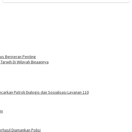
rus Berperan Penting
arwih Di Wilayah Binaannya
carkan Patroli Dialogis dan Sosialisasi Layanan 110
am
rhasil Diamankan Polisi