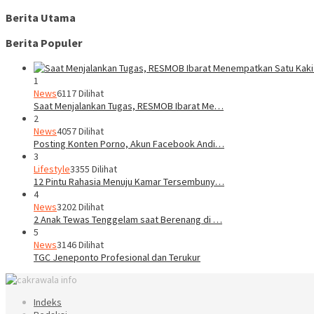
Berita Utama
Berita Populer
1
News
6117 Dilihat
Saat Menjalankan Tugas, RESMOB Ibarat Me…
2
News
4057 Dilihat
Posting Konten Porno, Akun Facebook Andi…
3
Lifestyle
3355 Dilihat
12 Pintu Rahasia Menuju Kamar Tersembuny…
4
News
3202 Dilihat
2 Anak Tewas Tenggelam saat Berenang di …
5
News
3146 Dilihat
TGC Jeneponto Profesional dan Terukur
Indeks