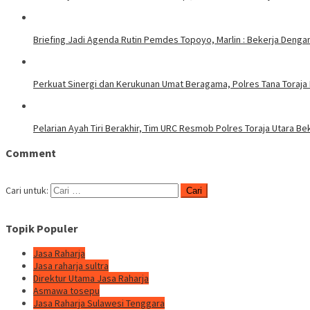
Briefing Jadi Agenda Rutin Pemdes Topoyo, Marlin : Bekerja Deng
Perkuat Sinergi dan Kerukunan Umat Beragama, Polres Tana Toraja
Pelarian Ayah Tiri Berakhir, Tim URC Resmob Polres Toraja Utara 
Comment
Cari untuk:
Topik Populer
Jasa Raharja
Jasa raharja sultra
Direktur Utama Jasa Raharja
Asmawa tosepu
Jasa Raharja Sulawesi Tenggara