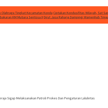
kan Olahraga Tingkat Kecamatan Konda
Ciptakan Kondusifitas Wilayah, Sat Sam
bakaran KM Mutiara Sentosa II
Dirut Jasa Raharja Dampingi Wamenhub Tinja
eraja Sigap Melaksanakan Patroli Prokes Dan Pengaturan Lalulintas