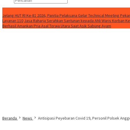
Konten Spesial
Jelang HUT RI Ke-81 2026, Panitia Pelaksana Gelar Technical Meeting Pe
Layanan 110
Jasa Raharja Serahkan Santunan kepada Ahli Waris Korban Ke
Berhasil Amankan Pria Asal Toraja Utara Saat Asik Sabung Ayam
Beranda
News
Antisipasi Peyebaran Covid 19, Personil Polsek Angg