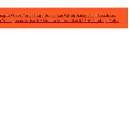
apta Polres Toraja Utara Gencarkan Patroli Dialogis dan Sosialisasi
u Penanganan Korban KM Mutiara Sentosa II di RS PHC Surabaya
Polisi