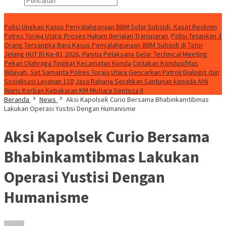
Konten Spesial
Polisi Ungkap Kasus Penyalahgunaan BBM Solar Subsidi, Kasat Reskrim
Polres Toraja Utara: Proses Hukum Berjalan Transparan
Polisi Tetapkan 3
Orang Tersangka Baru Kasus Penyalahgunaan BBM Subsidi di Tator
Jelang HUT RI Ke-81 2026, Panitia Pelaksana Gelar Technical Meeting
Pekan Olahraga Tingkat Kecamatan Konda
Ciptakan Kondusifitas
Wilayah, Sat Samapta Polres Toraja Utara Gencarkan Patroli Dialogis dan
Sosialisasi Layanan 110
Jasa Raharja Serahkan Santunan kepada Ahli
Waris Korban Kebakaran KM Mutiara Sentosa II
Beranda
News
Aksi Kapolsek Curio Bersama Bhabinkamtibmas
Lakukan Operasi Yustisi Dengan Humanisme
Aksi Kapolsek Curio Bersama
Bhabinkamtibmas Lakukan
Operasi Yustisi Dengan
Humanisme