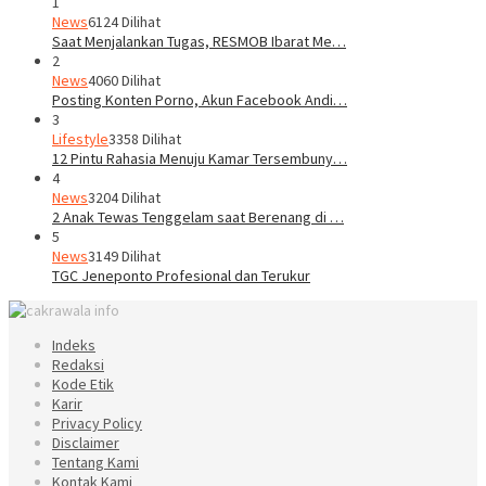
1
News
6124 Dilihat
Saat Menjalankan Tugas, RESMOB Ibarat Me…
2
News
4060 Dilihat
Posting Konten Porno, Akun Facebook Andi…
3
Lifestyle
3358 Dilihat
12 Pintu Rahasia Menuju Kamar Tersembuny…
4
News
3204 Dilihat
2 Anak Tewas Tenggelam saat Berenang di …
5
News
3149 Dilihat
TGC Jeneponto Profesional dan Terukur
Indeks
Redaksi
Kode Etik
Karir
Privacy Policy
Disclaimer
Tentang Kami
Kontak Kami