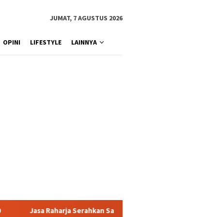
JUMAT, 7 AGUSTUS 2026
OPINI
LIFESTYLE
LAINNYA
n Santunan kepada Ahli Waris Korban Kebakaran KM Mutiara Sento