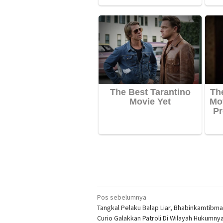
Navigasi
Pos sebelumnya
Tangkal Pelaku Balap Liar, Bhabinkamtibm
pos
Curio Galakkan Patroli Di Wilayah Hukumny