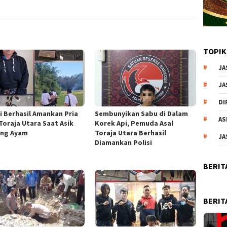
TOPIK
JA
JA
DI
si Berhasil Amankan Pria
Sembunyikan Sabu di Dalam
AS
 Toraja Utara Saat Asik
Korek Api, Pemuda Asal
ng Ayam
Toraja Utara Berhasil
JA
Diamankan Polisi
BERIT
BERIT