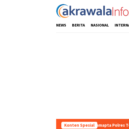
Loncat
ke
konten
NEWS
BERITA
NASIONAL
INTERN
tas Wilayah, Sat Samapta Polres Toraja Utara Gencarkan Patroli D
Konten Spesial