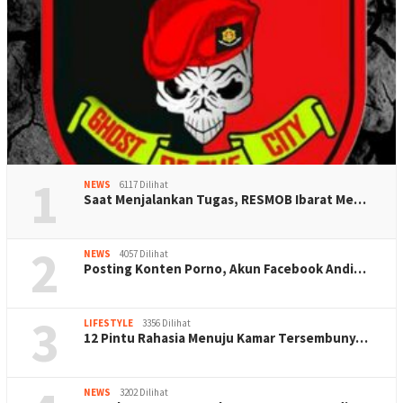
1
NEWS
6117 Dilihat
Saat Menjalankan Tugas, RESMOB Ibarat Me…
2
NEWS
4057 Dilihat
Posting Konten Porno, Akun Facebook Andi…
3
LIFESTYLE
3356 Dilihat
12 Pintu Rahasia Menuju Kamar Tersembuny…
NEWS
3202 Dilihat