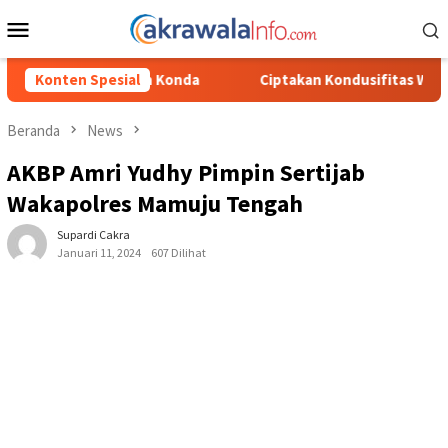
Loncat
Menu
ke
Mobile
konten
Konten Spesial
Ciptakan Kondusifitas Wilayah, Sat Samapta Polres Toraja
Beranda
News
AKBP Amri Yudhy Pimpin Sertijab
Wakapolres Mamuju Tengah
Supardi Cakra
Januari 11, 2024
607 Dilihat