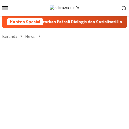
Loncat
Menu
ke
Mobile
konten
aja Utara Gencarkan Patroli Dialogis dan Sosialisasi Layanan 110
Konten Spesial
Beranda
News