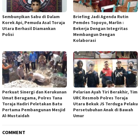
Sembunyikan Sabu di Dalam
Briefing Jadi Agenda Rutin
Korek Api, Pemuda Asal Toraja
Pemdes Topoyo, Marlin :
Utara Berhasil Diamankan
Bekerja Dengan Integritas
Polisi
Membangun Dengan
Kolaborasi
Perkuat Sinergi dan Kerukunan
Pelarian Ayah Tiri Berakhir, Tim
Umat Beragama, Polres Tana
URC Resmob Polres Toraja
Toraja Hadiri Peletakan Batu
Utara Bekuk JS Terduga Pelaku
Pertama Pembangunan Mesjid
Persetubuhan Anak di Bawah
Al-Mustaidah
Umur
COMMENT