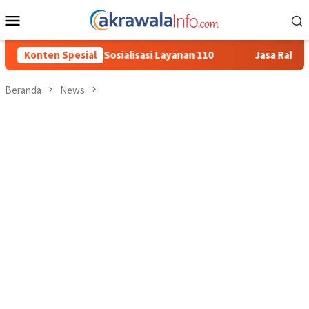
Loncat
Menu
ke
Mobile
konten
asi Layanan 110
Konten Spesial
Jasa Raharja Serahkan Santunan kepada A
Beranda
News