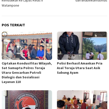
kembalikan ke Lapas Kelas II
dan Bhabinkamtibmas
Watampone
POS TERKAIT
Ciptakan Kondusifitas Wilayah,
Polisi Berhasil Amankan Pria
Sat Samapta Polres Toraja
Asal Toraja Utara Saat Asik
Utara Gencarkan Patroli
Sabung Ayam
Dialogis dan Sosialisasi
Layanan 110