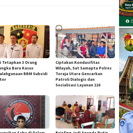
si Tetapkan 3 Orang
Ciptakan Kondusifitas
angka Baru Kasus
Wilayah, Sat Samapta Polres
alahgunaan BBM Subsidi
Toraja Utara Gencarkan
ator
Patroli Dialogis dan
Sosialisasi Layanan 110
unyikan Sabu di Dalam
Briefing Jadi Agenda Rutin