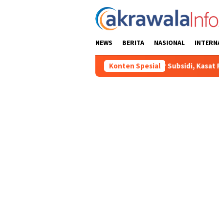
Loncat
ke
konten
NEWS
BERITA
NASIONAL
INTERN
nyalahgunaan BBM Solar Subsidi, Kasat Reskrim Polres Toraja Ut
Konten Spesial