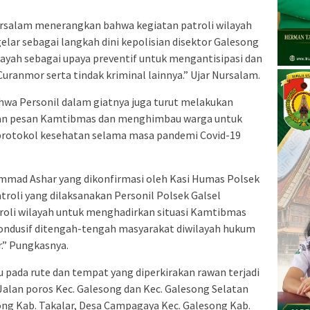
ursalam menerangkan bahwa kegiatan patroli wilayah
gelar sebagai langkah dini kepolisian disektor Galesong
ayah sebagai upaya preventif untuk mengantisipasi dan
Curanmor serta tindak kriminal lainnya.” Ujar Nursalam.
hwa Personil dalam giatnya juga turut melakukan
kan pesan Kamtibmas dan menghimbau warga untuk
rotokol kesehatan selama masa pandemi Covid-19
ammad Ashar yang dikonfirmasi oleh Kasi Humas Polsek
troli yang dilaksanakan Personil Polsek Galsel
roli wilayah untuk menghadirkan situasi Kamtibmas
ondusif ditengah-tengah masyarakat diwilayah hukum
.” Pungkasnya.
tu pada rute dan tempat yang diperkirakan rawan terjadi
alan poros Kec. Galesong dan Kec. Galesong Selatan
song Kab. Takalar, Desa Campagaya Kec. Galesong Kab.