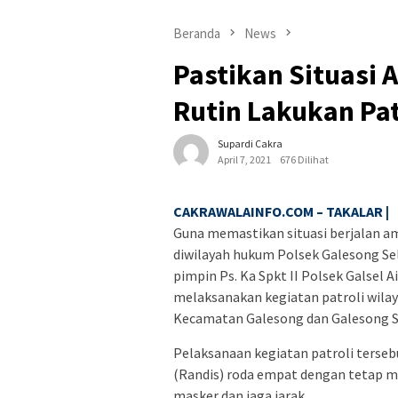
Beranda
News
Pastikan Situasi 
Rutin Lakukan Pat
Supardi Cakra
April 7, 2021
676 Dilihat
CAKRAWALAINFO.COM – TAKALAR |
Guna memastikan situasi berjalan a
diwilayah hukum Polsek Galesong Sel
pimpin Ps. Ka Spkt II Polsek Galsel 
melaksanakan kegiatan patroli wilaya
Kecamatan Galesong dan Galesong Sel
Pelaksanaan kegiatan patroli ters
(Randis) roda empat dengan tetap 
masker dan jaga jarak.