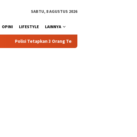
SABTU, 8 AGUSTUS 2026
OPINI
LIFESTYLE
LAINNYA
 Orang Tersangka Baru Kasus Penyalahgunaan BBM Subsidi di Tato