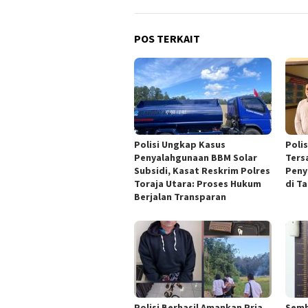
POS TERKAIT
Polisi Ungkap Kasus
Poli
Penyalahgunaan BBM Solar
Ters
Subsidi, Kasat Reskrim Polres
Peny
Toraja Utara: Proses Hukum
di T
Berjalan Transparan
Polisi Berhasil Amankan Pria
Semb