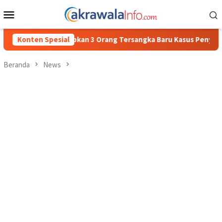
Loncat
Menu
ke
Mobile
konten
Orang Tersangka Baru Kasus Penyalahgunaan BBM Subsidi di Tato
Konten Spesial
Beranda
News