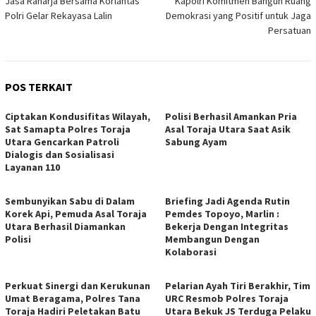
Jasa Raharja Bersama Korlantas
Kapolri Komitmen Bangun Ruang
Polri Gelar Rekayasa Lalin
Demokrasi yang Positif untuk Jaga
Persatuan
POS TERKAIT
Ciptakan Kondusifitas Wilayah,
Polisi Berhasil Amankan Pria
Sat Samapta Polres Toraja
Asal Toraja Utara Saat Asik
Utara Gencarkan Patroli
Sabung Ayam
Dialogis dan Sosialisasi
Layanan 110
Sembunyikan Sabu di Dalam
Briefing Jadi Agenda Rutin
Korek Api, Pemuda Asal Toraja
Pemdes Topoyo, Marlin :
Utara Berhasil Diamankan
Bekerja Dengan Integritas
Polisi
Membangun Dengan
Kolaborasi
Perkuat Sinergi dan Kerukunan
Pelarian Ayah Tiri Berakhir, Tim
Umat Beragama, Polres Tana
URC Resmob Polres Toraja
Toraja Hadiri Peletakan Batu
Utara Bekuk JS Terduga Pelaku