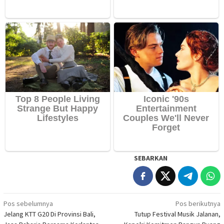
SEBARKAN
Navigasi
Pos sebelumnya
Pos berikutnya
Jelang KTT G20 Di Provinsi Bali,
Tutup Festival Musik Jalanan,
pos