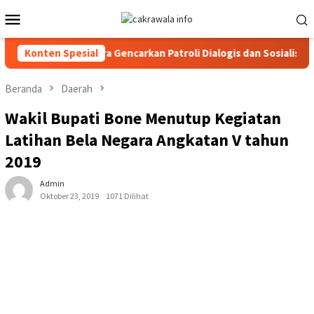
Loncat
Menu
ke
Mobile
konten
s Toraja Utara Gencarkan Patroli Dialogis dan Sosialisasi Layana
Konten Spesial
Beranda
Daerah
Wakil Bupati Bone Menutup Kegiatan
Latihan Bela Negara Angkatan V tahun
2019
Admin
Oktober 23, 2019
1071 Dilihat