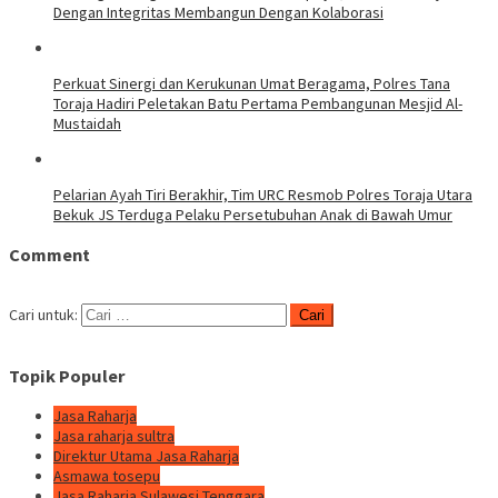
Dengan Integritas Membangun Dengan Kolaborasi
Perkuat Sinergi dan Kerukunan Umat Beragama, Polres Tana
Toraja Hadiri Peletakan Batu Pertama Pembangunan Mesjid Al-
Mustaidah
Pelarian Ayah Tiri Berakhir, Tim URC Resmob Polres Toraja Utara
Bekuk JS Terduga Pelaku Persetubuhan Anak di Bawah Umur
Comment
Cari untuk:
Topik Populer
Jasa Raharja
Jasa raharja sultra
Direktur Utama Jasa Raharja
Asmawa tosepu
Jasa Raharja Sulawesi Tenggara