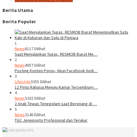
Berita Utama
Berita Populer
1
News
6117 Dilihat
Saat Menjalankan Tugas, RESMOB Ibarat Me…
2
News
4057 Dilihat
Posting Konten Porno, Akun Facebook Andi…
3
Lifestyle
3355 Dilihat
12 Pintu Rahasia Menuju Kamar Tersembuny…
4
News
3202 Dilihat
2 Anak Tewas Tenggelam saat Berenang di …
5
News
3146 Dilihat
TGC Jeneponto Profesional dan Terukur