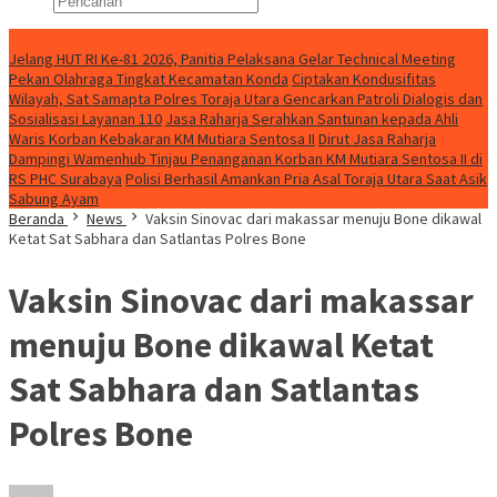
Konten Spesial
Jelang HUT RI Ke-81 2026, Panitia Pelaksana Gelar Technical Meeting
Pekan Olahraga Tingkat Kecamatan Konda
Ciptakan Kondusifitas
Wilayah, Sat Samapta Polres Toraja Utara Gencarkan Patroli Dialogis dan
Sosialisasi Layanan 110
Jasa Raharja Serahkan Santunan kepada Ahli
Waris Korban Kebakaran KM Mutiara Sentosa II
Dirut Jasa Raharja
Dampingi Wamenhub Tinjau Penanganan Korban KM Mutiara Sentosa II di
RS PHC Surabaya
Polisi Berhasil Amankan Pria Asal Toraja Utara Saat Asik
Sabung Ayam
Beranda
News
Vaksin Sinovac dari makassar menuju Bone dikawal
Ketat Sat Sabhara dan Satlantas Polres Bone
Vaksin Sinovac dari makassar
menuju Bone dikawal Ketat
Sat Sabhara dan Satlantas
Polres Bone