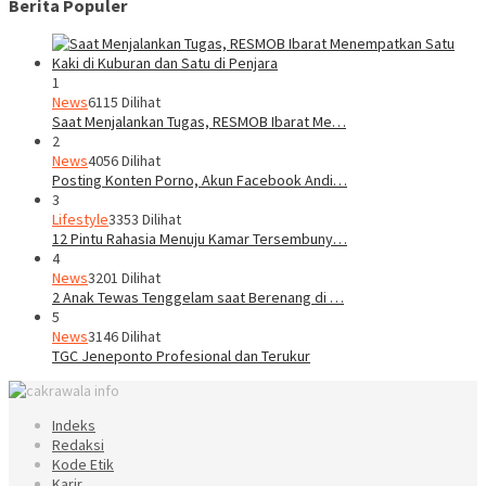
Berita Populer
1
News
6115 Dilihat
Saat Menjalankan Tugas, RESMOB Ibarat Me…
2
News
4056 Dilihat
Posting Konten Porno, Akun Facebook Andi…
3
Lifestyle
3353 Dilihat
12 Pintu Rahasia Menuju Kamar Tersembuny…
4
News
3201 Dilihat
2 Anak Tewas Tenggelam saat Berenang di …
5
News
3146 Dilihat
TGC Jeneponto Profesional dan Terukur
Indeks
Redaksi
Kode Etik
Karir