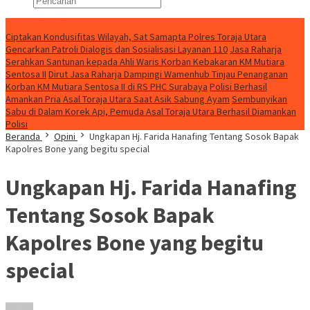
Konten Spesial
Ciptakan Kondusifitas Wilayah, Sat Samapta Polres Toraja Utara
Gencarkan Patroli Dialogis dan Sosialisasi Layanan 110
Jasa Raharja
Serahkan Santunan kepada Ahli Waris Korban Kebakaran KM Mutiara
Sentosa II
Dirut Jasa Raharja Dampingi Wamenhub Tinjau Penanganan
Korban KM Mutiara Sentosa II di RS PHC Surabaya
Polisi Berhasil
Amankan Pria Asal Toraja Utara Saat Asik Sabung Ayam
Sembunyikan
Sabu di Dalam Korek Api, Pemuda Asal Toraja Utara Berhasil Diamankan
Polisi
Beranda
Opini
Ungkapan Hj. Farida Hanafing Tentang Sosok Bapak
Kapolres Bone yang begitu special
Ungkapan Hj. Farida Hanafing
Tentang Sosok Bapak
Kapolres Bone yang begitu
special