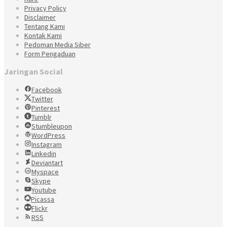
Privacy Policy
Disclaimer
Tentang Kami
Kontak Kami
Pedoman Media Siber
Form Pengaduan
Jaringan Social
Facebook
Twitter
Pinterest
Tumblr
Stumbleupon
WordPress
Instagram
Linkedin
Deviantart
Myspace
Skype
Youtube
Picassa
Flickr
RSS