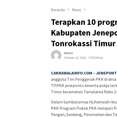
Beranda
News
Terapkan 10 prog
Kabupaten Jenepo
Tonrokassi Timur
Admin
Oktober 14, 2020
578 Dilihat
CAKRAWALAINFO.COM – JENEPON
anggota Tim Penggerak PKK di desa 
TP.PKK jeneponto beserta pokja ter
Timur kecamatan Tamalatea Rabu 14
Dalam Sambutannya Hj.Hamsiah Iks
PKK Program Pokok PKK meliputi P
Pangan, Sandang, Perumahan dan Ta