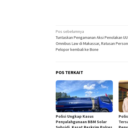
Navigasi
Pos sebelumnya
Tuntaskan Pengamanan Aksi Penolakan UU
pos
Omnibus Law di Makassar, Ratusan Personi
Pelopor kembali ke Bone
POS TERKAIT
Polisi Ungkap Kasus
Poli
Penyalahgunaan BBM Solar
Ters
Subsidi, Kasat Reskrim Polres
Peny