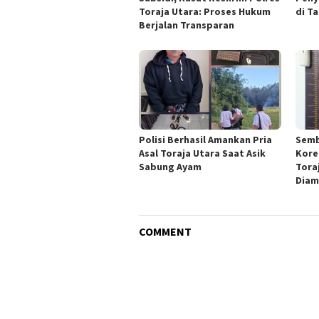
Toraja Utara: Proses Hukum
di T
Berjalan Transparan
Polisi Berhasil Amankan Pria
Semb
Asal Toraja Utara Saat Asik
Kore
Sabung Ayam
Tora
Diam
COMMENT