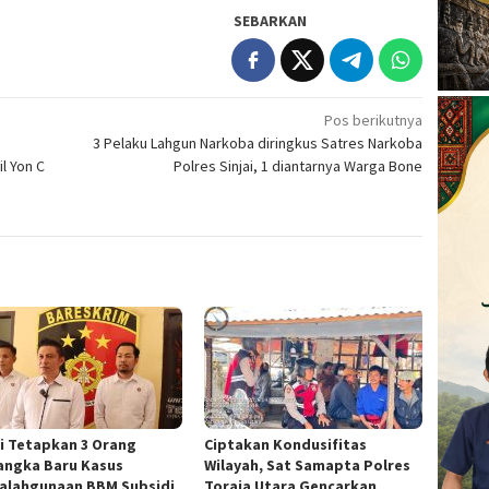
SEBARKAN
Pos berikutnya
3 Pelaku Lahgun Narkoba diringkus Satres Narkoba
l Yon C
Polres Sinjai, 1 diantarnya Warga Bone
si Tetapkan 3 Orang
Ciptakan Kondusifitas
angka Baru Kasus
Wilayah, Sat Samapta Polres
alahgunaan BBM Subsidi
Toraja Utara Gencarkan