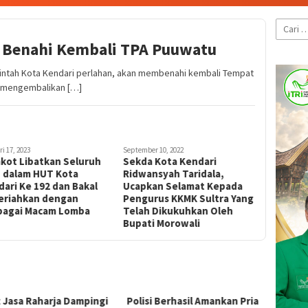
Cari
untuk:
 Benahi Kembali TPA Puuwatu
ah Kota Kendari perlahan, akan membenahi kembali Tempat
k mengembalikan […]
i 17, 2023
September 10, 2022
kot Libatkan Seluruh
Sekda Kota Kendari
 dalam HUT Kota
Ridwansyah Taridala,
ari Ke 192 dan Bakal
Ucapkan Selamat Kepada
eriahkan dengan
Pengurus KKMK Sultra Yang
bagai Macam Lomba
Telah Dikukuhkan Oleh
Bupati Morowali
t Jasa Raharja Dampingi
Polisi Berhasil Amankan Pria
Sembu