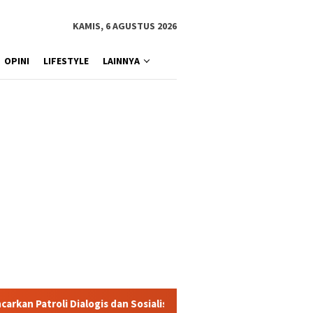
KAMIS, 6 AGUSTUS 2026
OPINI
LIFESTYLE
LAINNYA
logis dan Sosialisasi Layanan 110
Jasa Raharja Serahkan 