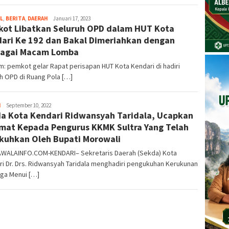
L
,
BERITA
,
DAERAH
Kusuma
Januari 17, 2023
ot Libatkan Seluruh OPD dalam HUT Kota
Perwira
ari Ke 192 dan Bakal Dimeriahkan dengan
bagai Macam Lomba
: pemkot gelar Rapat perisapan HUT Kota Kendari di hadiri
h OPD di Ruang Pola […]
H
Kusuma
September 10, 2022
a Kota Kendari Ridwansyah Taridala, Ucapkan
Perwira
mat Kepada Pengurus KKMK Sultra Yang Telah
kuhkan Oleh Bupati Morowali
WALAINFO.COM-KENDARI– Sekretaris Daerah (Sekda) Kota
i Dr. Drs. Ridwansyah Taridala menghadiri pengukuhan Kerukunan
rga Menui […]