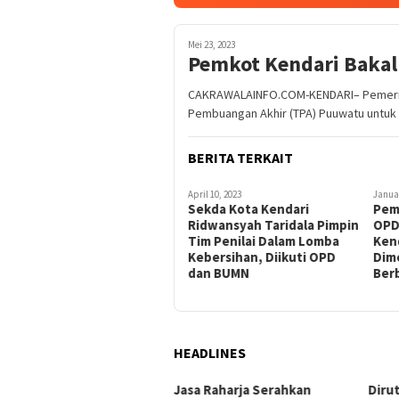
Mei 23, 2023
Pemkot Kendari Bakal
CAKRAWALAINFO.COM-KENDARI– Pemerint
Pembuangan Akhir (TPA) Puuwatu untu
BERITA TERKAIT
April 10, 2023
Januar
Sekda Kota Kendari
Pem
Ridwansyah Taridala Pimpin
OPD
Tim Penilai Dalam Lomba
Kend
Kebersihan, Diikuti OPD
Dim
dan BUMN
Ber
HEADLINES
takan Kondusifitas
Jasa Raharja Serahkan
Diru