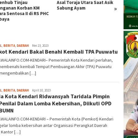
nhub Tinjau
Asal Toraja Utara Saat Asik
Korek 
»
nganan Korban KM
Sabung Ayam
Toraja
ra Sentosa II di RS PHC
Diaman
baya
L
,
BERITA
,
DAERAH
Kusuma
Mei 23, 2023
ot Kendari Bakal Benahi Kembali TPA Puuwatu
Perwira
WALAINFO.COM-KENDARI– Pemerintah Kota Kendari perlahan,
membenahi kembali Tempat Pembuangan Akhir (TPA) Puuwatu
 mengembalikan […]
L
,
BERITA
,
DAERAH
Kusuma
April 10, 2023
a Kota Kendari Ridwansyah Taridala Pimpin
Perwira
Penilai Dalam Lomba Kebersihan, Diikuti OPD
 BUMN
WALAINFO.COM-KENDARI – Pemerintah Kota (Pemkot) Kendari
elar lomba kebersihan antar Organisasi Perangkat Daerah
 Kantor […]