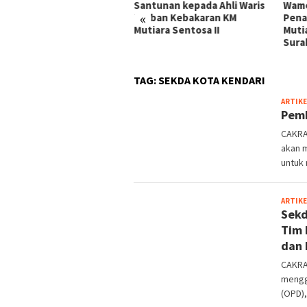
ayah, Sat Samapta Polres
Santunan kepada Ahli Waris
Wame
«
aja Utara Gencarkan
Korban Kebakaran KM
Pena
roli Dialogis dan
Mutiara Sentosa II
Mutia
ialisasi Layanan 110
Sura
TAG:
SEKDA KOTA KENDARI
ARTIKE
Pemk
CAKRA
akan 
untuk
ARTIKE
Sekd
Tim 
dan
CAKRA
mengg
(OPD),