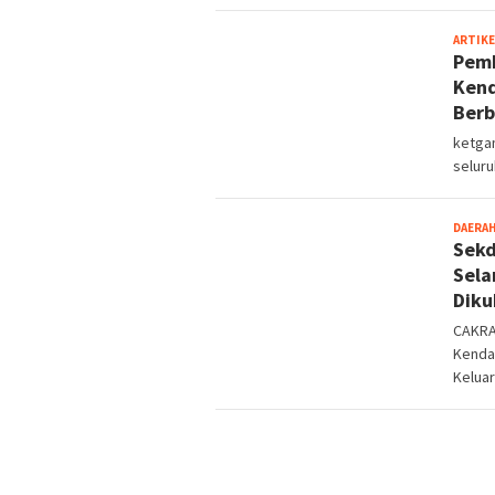
ARTIKE
Pemk
Kend
Ber
ketgam
seluru
DAERA
Sekd
Sela
Diku
CAKRA
Kendar
Kelua