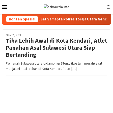
Loncat
Menu
ke
Mobile
konten
ndusifitas Wilayah, Sat Samapta Polres Toraja Utara Gencarkan Pa
Konten Spesial
Maret 5, 2023
Tiba Lebih Awal di Kota Kendari, Atlet
Panahan Asal Sulawesi Utara Siap
Bertanding
Pemanah Sulawesi Utara didampingi Stenly (kostum merah) saat
menjalani sesi latihan di Kota Kendari. Foto: […]