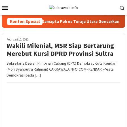
Loncat
Menu
ke
Mobile
konten
ifitas Wilayah, Sat Samapta Polres Toraja Utara Gencarkan Patroli
Konten Spesial
Februari 12, 2023
Wakili Milenial, MSR Siap Bertarung
Merebut Kursi DPRD Provinsi Sultra
Sekretaris Dewan Pimpinan Cabang (DPC) Demokrat Kota Kendari
(Moh Syahputra Rahman) CAKRAWALAINFO.COM- KENDARI-Pesta
Demokrasi pada […]