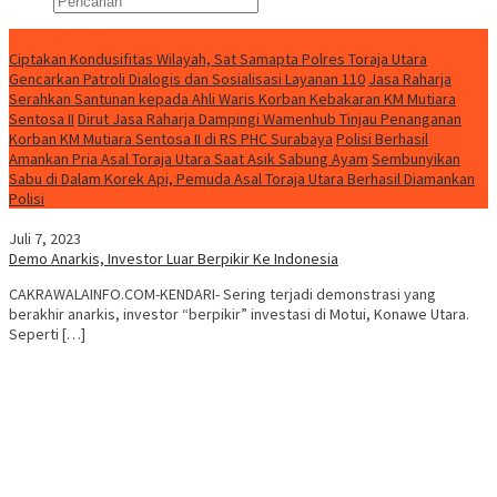
Konten Spesial
Ciptakan Kondusifitas Wilayah, Sat Samapta Polres Toraja Utara
Gencarkan Patroli Dialogis dan Sosialisasi Layanan 110
Jasa Raharja
Serahkan Santunan kepada Ahli Waris Korban Kebakaran KM Mutiara
Sentosa II
Dirut Jasa Raharja Dampingi Wamenhub Tinjau Penanganan
Korban KM Mutiara Sentosa II di RS PHC Surabaya
Polisi Berhasil
Amankan Pria Asal Toraja Utara Saat Asik Sabung Ayam
Sembunyikan
Sabu di Dalam Korek Api, Pemuda Asal Toraja Utara Berhasil Diamankan
Polisi
Juli 7, 2023
Demo Anarkis, Investor Luar Berpikir Ke Indonesia
CAKRAWALAINFO.COM-KENDARI- Sering terjadi demonstrasi yang
berakhir anarkis, investor “berpikir” investasi di Motui, Konawe Utara.
Seperti […]