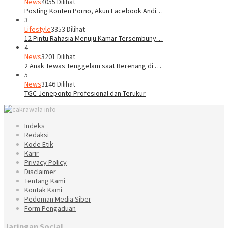
News
4055 Dilihat
Posting Konten Porno, Akun Facebook Andi…
3
Lifestyle
3353 Dilihat
12 Pintu Rahasia Menuju Kamar Tersembuny…
4
News
3201 Dilihat
2 Anak Tewas Tenggelam saat Berenang di …
5
News
3146 Dilihat
TGC Jeneponto Profesional dan Terukur
Indeks
Redaksi
Kode Etik
Karir
Privacy Policy
Disclaimer
Tentang Kami
Kontak Kami
Pedoman Media Siber
Form Pengaduan
Jaringan Social