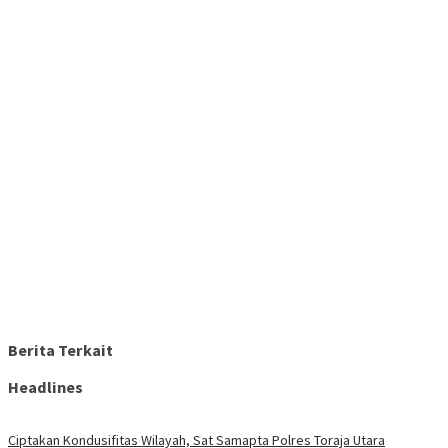
Berita Terkait
Headlines
Ciptakan Kondusifitas Wilayah, Sat Samapta Polres Toraja Utara