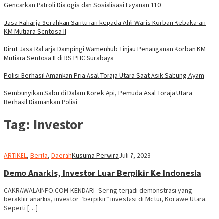
Gencarkan Patroli Dialogis dan Sosialisasi Layanan 110
Jasa Raharja Serahkan Santunan kepada Ahli Waris Korban Kebakaran
KM Mutiara Sentosa II
Dirut Jasa Raharja Dampingi Wamenhub Tinjau Penanganan Korban KM
Mutiara Sentosa II di RS PHC Surabaya
Polisi Berhasil Amankan Pria Asal Toraja Utara Saat Asik Sabung Ayam
Sembunyikan Sabu di Dalam Korek Api, Pemuda Asal Toraja Utara
Berhasil Diamankan Polisi
Tag:
Investor
ARTIKEL
,
Berita
,
Daerah
Kusuma Perwira
Juli 7, 2023
Demo Anarkis, Investor Luar Berpikir Ke Indonesia
CAKRAWALAINFO.COM-KENDARI- Sering terjadi demonstrasi yang
berakhir anarkis, investor “berpikir” investasi di Motui, Konawe Utara.
Seperti […]