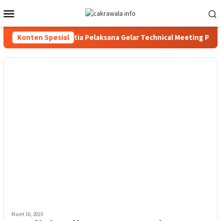
Loncat
Menu
ke
Mobile
konten
 RI Ke-81 2026, Panitia Pelaksana Gelar Technical Meeting Peka
Konten Spesial
Maret 16, 2019