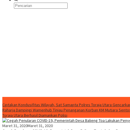
Konten Spesial
Ciptakan Kondusifitas Wilayah, Sat Samapta Polres Toraja Utara Gencarkan 
Raharja Dampingi Wamenhub Tinjau Penanganan Korban KM Mutiara Sentosa
Toraja Utara Berhasil Diamankan Polisi
Maret 31, 2020
Maret 31, 2020