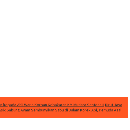
n kepada Ahli Waris Korban Kebakaran KM Mutiara Sentosa II
Dirut Jasa
t Asik Sabung Ayam
Sembunyikan Sabu di Dalam Korek Api, Pemuda Asal