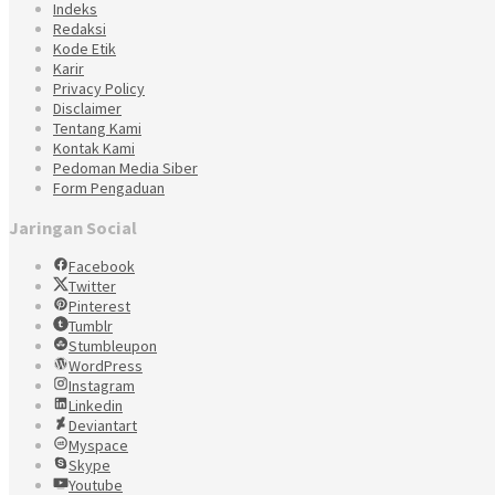
Indeks
Redaksi
Kode Etik
Karir
Privacy Policy
Disclaimer
Tentang Kami
Kontak Kami
Pedoman Media Siber
Form Pengaduan
Jaringan Social
Facebook
Twitter
Pinterest
Tumblr
Stumbleupon
WordPress
Instagram
Linkedin
Deviantart
Myspace
Skype
Youtube