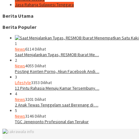
Jasa Raharja Sulawesi Tenggara
Berita Utama
Berita Populer
1
News
6114 Dilihat
Saat Menjalankan Tugas, RESMOB Ibarat Me…
2
News
4055 Dilihat
Posting Konten Porno, Akun Facebook Andi…
3
Lifestyle
3353 Dilihat
12 Pintu Rahasia Menuju Kamar Tersembuny…
4
News
3201 Dilihat
2 Anak Tewas Tenggelam saat Berenang di …
5
News
3146 Dilihat
TGC Jeneponto Profesional dan Terukur