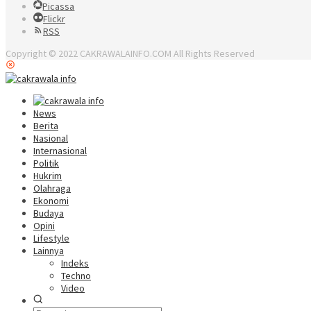
Picassa
Flickr
RSS
Copyright © 2022 CAKRAWALAINFO.COM All Rights Reserved
News
Berita
Nasional
Internasional
Politik
Hukrim
Olahraga
Ekonomi
Budaya
Opini
Lifestyle
Lainnya
Indeks
Techno
Video