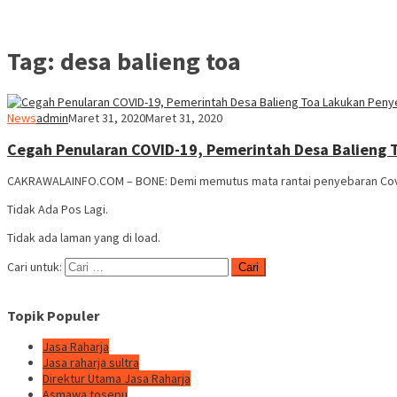
Tag:
desa balieng toa
News
admin
Maret 31, 2020
Maret 31, 2020
Cegah Penularan COVID-19, Pemerintah Desa Balieng
CAKRAWALAINFO.COM – BONE: Demi memutus mata rantai penyebaran Covi
Tidak Ada Pos Lagi.
Tidak ada laman yang di load.
Cari untuk:
Topik Populer
Jasa Raharja
Jasa raharja sultra
Direktur Utama Jasa Raharja
Asmawa tosepu