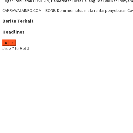
Cegah Penularan COVID-19, Pemerintah Desa Balieng Toa Lakukan Penyem
CAKRAWALAINFO.COM – BONE: Demi memutus mata rantai penyebaran Covi
Berita Terkait
Headlines
«
»
slide
7 to 9
of 5