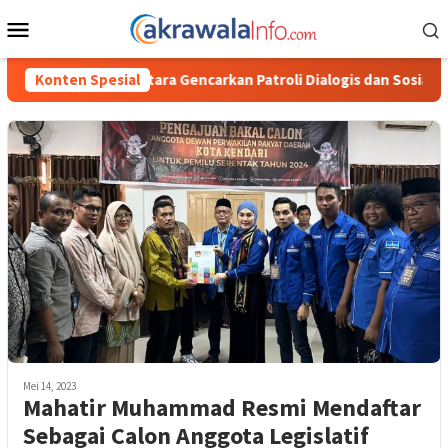
Loncat
Menu
ke
Mobile
konten
a Gencarkan Patroli Dialogis dan Sosialisasi Layanan 110
Konten Spesial
Mei 14, 2023
Mahatir Muhammad Resmi Mendaftar
Sebagai Calon Anggota Legislatif