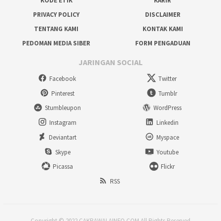
KODE ETIK
KARIR
PRIVACY POLICY
DISCLAIMER
TENTANG KAMI
KONTAK KAMI
PEDOMAN MEDIA SIBER
FORM PENGADUAN
JARINGAN SOCIAL
Facebook
Twitter
Pinterest
Tumblr
Stumbleupon
WordPress
Instagram
Linkedin
Deviantart
Myspace
Skype
Youtube
Picassa
Flickr
RSS
Copyright © 2022 CAKRAWALAINFO.COM All Rights Reserved