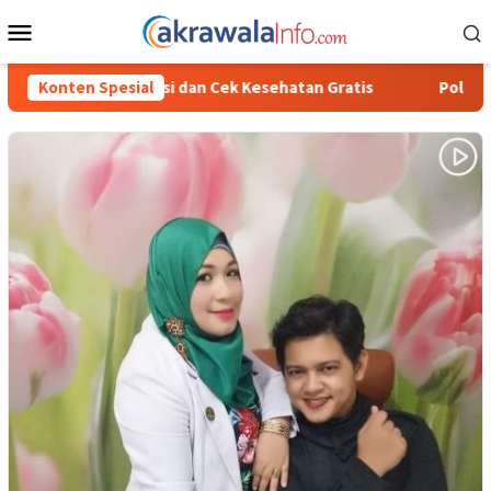
Loncat
Menu
ke
Mobile
konten
k Kesehatan Gratis
Konten Spesial
Polisi Ungkap Kasus Penyalahgunaan B