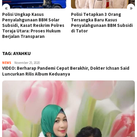
«
»
Polisi Ungkap Kasus
Polisi Tetapkan 3 Orang
Penyalahgunaan BBM Solar
Tersangka Baru Kasus
Subsidi, Kasat Reskrim Polres
Penyalahgunaan BBM Subsidi
Toraja Utara: Proses Hukum
di Tator
Berjalan Transparan
TAG:
AYAHKU
NEWS
admin
November 25, 2020
VIDEO: Berharap Pandemi Cepat Berakhir, Dokter Ichsan Said
Luncurkan Rilis Album Keduanya