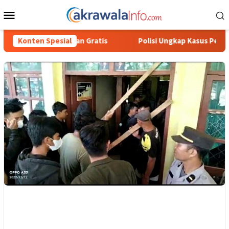
Loncat
Menu
ke
Mobile
konten
atis
Konten Spesial
Polisi Ungkap Kasus Penyalahgunaan BBM Solar Subsi