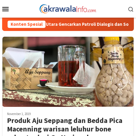
Loncat
Menu
ke
Mobile
konten
ara Gencarkan Patroli Dialogis dan Sosialisasi Layanan 110
Konten Spesial
November 1, 2019
Produk Aju Seppang dan Bedda Pica
Macenning warisan leluhur bone