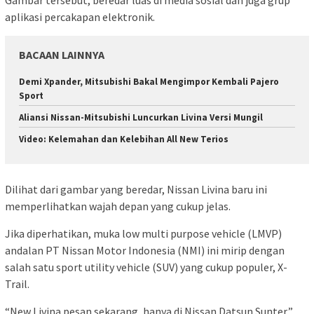
Gambar tersebut, beredar luas di media sosial dan juga grup
aplikasi percakapan elektronik.
BACAAN LAINNYA
Demi Xpander, Mitsubishi Bakal Mengimpor Kembali Pajero
Sport
Aliansi Nissan-Mitsubishi Luncurkan Livina Versi Mungil
Video: Kelemahan dan Kelebihan All New Terios
Dilihat dari gambar yang beredar, Nissan Livina baru ini
memperlihatkan wajah depan yang cukup jelas.
Jika diperhatikan, muka low multi purpose vehicle (LMVP)
andalan PT Nissan Motor Indonesia (NMI) ini mirip dengan
salah satu sport utility vehicle (SUV) yang cukup populer, X-
Trail.
“New Livina pesan sekarang, hanya di Nissan Datsun Sunter,”