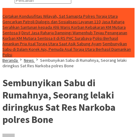
Konten Spesial
Ciptakan Kondusifitas Wilayah, Sat Samapta Polres Toraja Utara
Gencarkan Patroli Dialogis dan Sosialisasi Layanan 110
Jasa Raharja
Serahkan Santunan kepada Ahli Waris Korban Kebakaran KM Mutiara
Sentosa II
Dirut Jasa Raharja Dampingi Wamenhub Tinjau Penanganan
Korban KM Mutiara Sentosa II di RS PHC Surabaya
Polisi Berhasil
Amankan Pria Asal Toraja Utara Saat Asik Sabung Ayam
Sembunyikan
Sabu di Dalam Korek Api, Pemuda Asal Toraja Utara Berhasil Diamankan
Polisi
Beranda
News
Sembunyikan Sabu di Rumahnya, Seorang lelaki
diringkus Sat Res Narkoba polres Bone
Sembunyikan Sabu di
Rumahnya, Seorang lelaki
diringkus Sat Res Narkoba
polres Bone