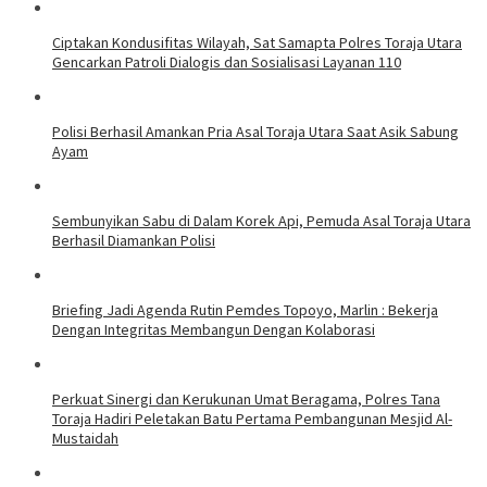
Ciptakan Kondusifitas Wilayah, Sat Samapta Polres Toraja Utara
Gencarkan Patroli Dialogis dan Sosialisasi Layanan 110
Polisi Berhasil Amankan Pria Asal Toraja Utara Saat Asik Sabung
Ayam
Sembunyikan Sabu di Dalam Korek Api, Pemuda Asal Toraja Utara
Berhasil Diamankan Polisi
Briefing Jadi Agenda Rutin Pemdes Topoyo, Marlin : Bekerja
Dengan Integritas Membangun Dengan Kolaborasi
Perkuat Sinergi dan Kerukunan Umat Beragama, Polres Tana
Toraja Hadiri Peletakan Batu Pertama Pembangunan Mesjid Al-
Mustaidah