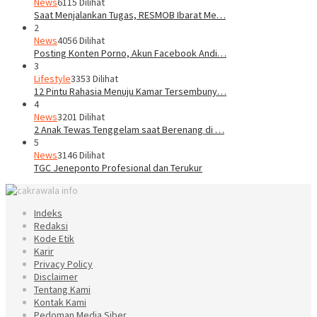
News
6115 Dilihat
Saat Menjalankan Tugas, RESMOB Ibarat Me…
2
News
4056 Dilihat
Posting Konten Porno, Akun Facebook Andi…
3
Lifestyle
3353 Dilihat
12 Pintu Rahasia Menuju Kamar Tersembuny…
4
News
3201 Dilihat
2 Anak Tewas Tenggelam saat Berenang di …
5
News
3146 Dilihat
TGC Jeneponto Profesional dan Terukur
Indeks
Redaksi
Kode Etik
Karir
Privacy Policy
Disclaimer
Tentang Kami
Kontak Kami
Pedoman Media Siber