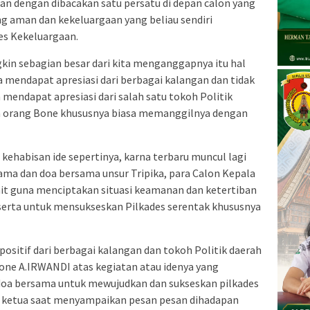
an dengan dibacakan satu persatu di depan calon yang
ang aman dan kekeluargaan yang beliau sendiri
s Kekeluargaan.
kin sebagian besar dari kita menganggapnya itu hal
a mendapat apresiasi dari berbagai kalangan dan tidak
 mendapat apresiasi dari salah satu tokoh Politik
kita orang Bone khususnya biasa memanggilnya dengan
kehabisan ide sepertinya, karna terbaru muncul lagi
a dan doa bersama unsur Tripika, para Calon Kepala
ait guna menciptakan situasi keamanan dan ketertiban
erta untuk mensukseskan Pilkades serentak khususnya
ositif dari berbagai kalangan dan tokoh Politik daerah
ne A.IRWANDI atas kegiatan atau idenya yang
a bersama untuk mewujudkan dan sukseskan pilkades
ak ketua saat menyampaikan pesan pesan dihadapan