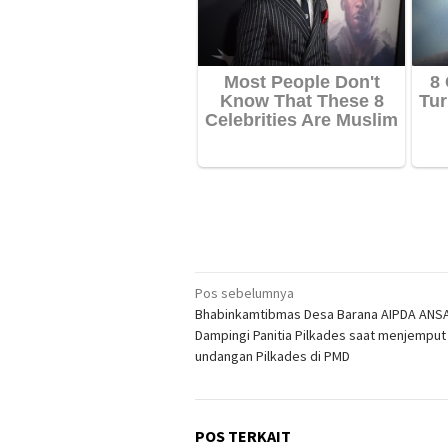
Navigasi
Pos sebelumnya
Bhabinkamtibmas Desa Barana AIPDA ANS
pos
Dampingi Panitia Pilkades saat menjemput
undangan Pilkades di PMD
POS TERKAIT