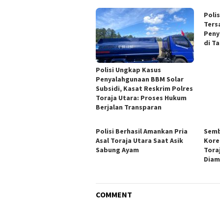
Poli
Ters
Peny
di T
Polisi Ungkap Kasus
Penyalahgunaan BBM Solar
Subsidi, Kasat Reskrim Polres
Toraja Utara: Proses Hukum
Berjalan Transparan
Polisi Berhasil Amankan Pria
Semb
Asal Toraja Utara Saat Asik
Kore
Sabung Ayam
Tora
Diam
COMMENT