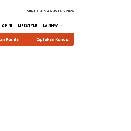
MINGGU, 9 AGUSTUS 2026
OPINI
LIFESTYLE
LAINNYA
n Kondusifitas Wilayah, Sat Samapta Polres Toraja Utara Gencarka