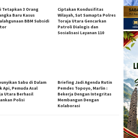
si Tetapkan 3 Orang
Ciptakan Kondusifitas
angka Baru Kasus
Wilayah, Sat Samapta Polres
alahgunaan BBM Subsidi
Toraja Utara Gencarkan
ator
Patroli Dialogis dan
Sosialisasi Layanan 110
unyikan Sabu di Dalam
Briefing Jadi Agenda Rutin
k Api, Pemuda Asal
Pemdes Topoyo, Marlin :
ja Utara Berhasil
Bekerja Dengan Integritas
ankan Polisi
Membangun Dengan
Kolaborasi