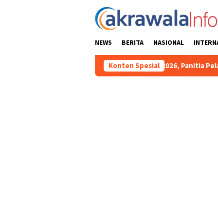
Loncat
ke
konten
NEWS
BERITA
NASIONAL
INTERN
Jelang HUT RI Ke-81 2026, Panitia Pelaksana Gelar Technical
Konten Spesial