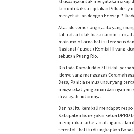
khususnya untuk menyatakan sikap d
lain untuk ikrar ciptakan Pilkades y
menyebutkan dengan Konsep Pilkade
Atas ide cemerlangnya itu yang mung
tabu atau tidak biasa namun ternyat
main main karna hal itu terendus dan
Nasianal ( pusat ) Komisi III yang 
sebutan Puang Rio.
Dia Ipda Kamaluddin,SH tidak pernah 
idenya yang menggagas Ceramah agam
Desa, Panitia semua unsur yang terk
masyarakat yang aman dan nyaman s
di wilayah hukumnya.
Dan hal itu kembali mendapat respo p
Kabupaten Bone yakni ketua DPRD bo
memprakarsai Ceramah agama dan do
serentak, hal itu di ungkapkan Bap