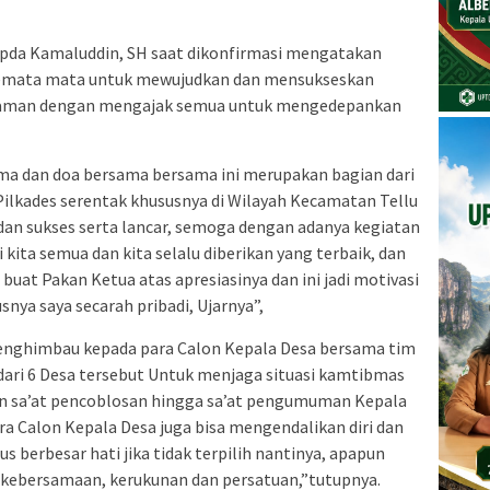
Ipda Kamaluddin, SH saat dikonfirmasi mengatakan
semata mata untuk mewujudkan dan mensukseskan
nyaman dengan mengajak semua untuk mengedepankan
a dan doa bersama bersama ini merupakan bagian dari
 Pilkades serentak khususnya di Wilayah Kecamatan Tellu
dan sukses serta lancar, semoga dengan adanya kegiatan
 kita semua dan kita selalu diberikan yang terbaik, dan
buat Pakan Ketua atas apresiasinya dan ini jadi motivasi
snya saya secarah pribadi, Ujarnya”,
nghimbau kepada para Calon Kepala Desa bersama tim
dari 6 Desa tersebut Untuk menjaga situasi kamtibmas
dan sa’at pencoblosan hingga sa’at pengumuman Kepala
ra Calon Kepala Desa juga bisa mengendalikan diri dan
 berbesar hati jika tidak terpilih nantinya, apapun
aga kebersamaan, kerukunan dan persatuan,”tutupnya.