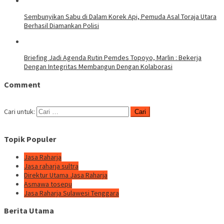
Sembunyikan Sabu di Dalam Korek Api, Pemuda Asal Toraja Utara
Berhasil Diamankan Polisi
Briefing Jadi Agenda Rutin Pemdes Topoyo, Marlin : Bekerja
Dengan Integritas Membangun Dengan Kolaborasi
Comment
Cari untuk:
Topik Populer
Jasa Raharja
Jasa raharja sultra
Direktur Utama Jasa Raharja
Asmawa tosepu
Jasa Raharja Sulawesi Tenggara
Berita Utama