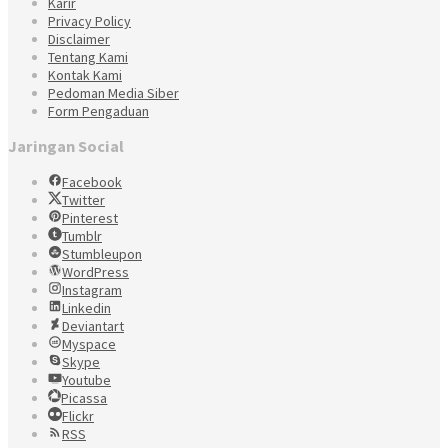
Karir
Privacy Policy
Disclaimer
Tentang Kami
Kontak Kami
Pedoman Media Siber
Form Pengaduan
Jaringan Social
Facebook
Twitter
Pinterest
Tumblr
Stumbleupon
WordPress
Instagram
Linkedin
Deviantart
Myspace
Skype
Youtube
Picassa
Flickr
RSS