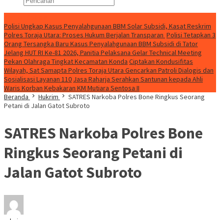
Konten Spesial
Polisi Ungkap Kasus Penyalahgunaan BBM Solar Subsidi, Kasat Reskrim
Polres Toraja Utara: Proses Hukum Berjalan Transparan
Polisi Tetapkan 3
Orang Tersangka Baru Kasus Penyalahgunaan BBM Subsidi di Tator
Jelang HUT RI Ke-81 2026, Panitia Pelaksana Gelar Technical Meeting
Pekan Olahraga Tingkat Kecamatan Konda
Ciptakan Kondusifitas
Wilayah, Sat Samapta Polres Toraja Utara Gencarkan Patroli Dialogis dan
Sosialisasi Layanan 110
Jasa Raharja Serahkan Santunan kepada Ahli
Waris Korban Kebakaran KM Mutiara Sentosa II
Beranda
Hukrim
SATRES Narkoba Polres Bone Ringkus Seorang
Petani di Jalan Gatot Subroto
SATRES Narkoba Polres Bone
Ringkus Seorang Petani di
Jalan Gatot Subroto