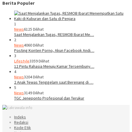
Berita Populer
1
News
6125 Dilihat
Saat Menjalankan Tugas, RESMOB Ibarat Me…
2
News
4060 Dilihat
Posting Konten Porno, Akun Facebook Andi…
3
Lifestyle
3359 Dilihat
12 Pintu Rahasia Menuju Kamar Tersembuny…
4
News
3204 Dilihat
2 Anak Tewas Tenggelam saat Berenang di …
5
News
3149 Dilihat
TGC Jeneponto Profesional dan Terukur
Indeks
Redaksi
Kode Etik